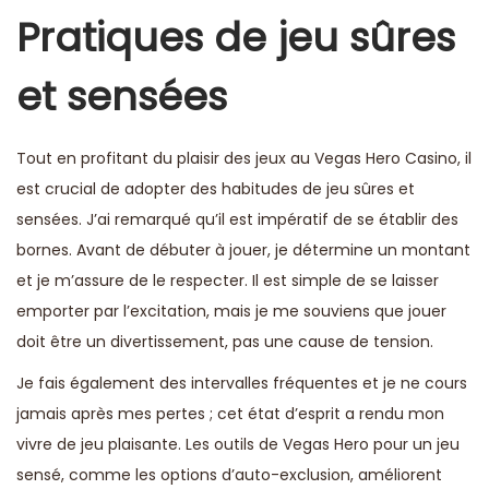
Pratiques de jeu sûres
et sensées
Tout en profitant du plaisir des jeux au Vegas Hero Casino, il
est crucial de adopter des habitudes de jeu sûres et
sensées. J’ai remarqué qu’il est impératif de se établir des
bornes. Avant de débuter à jouer, je détermine un montant
et je m’assure de le respecter. Il est simple de se laisser
emporter par l’excitation, mais je me souviens que jouer
doit être un divertissement, pas une cause de tension.
Je fais également des intervalles fréquentes et je ne cours
jamais après mes pertes ; cet état d’esprit a rendu mon
vivre de jeu plaisante. Les outils de Vegas Hero pour un jeu
sensé, comme les options d’auto-exclusion, améliorent