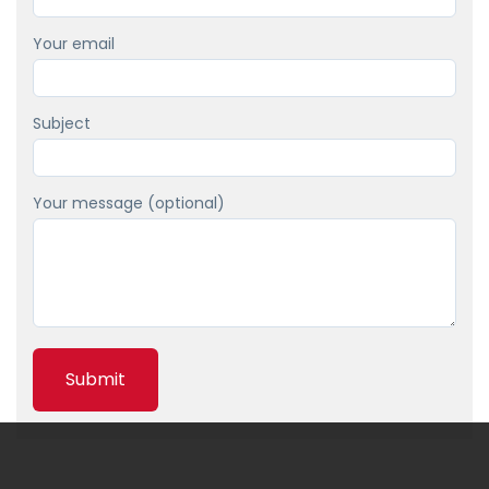
e
n
Your email
a
r
Subject
o
r
e
Your message (optional)
a
l
e
?
I
s
c
r
i