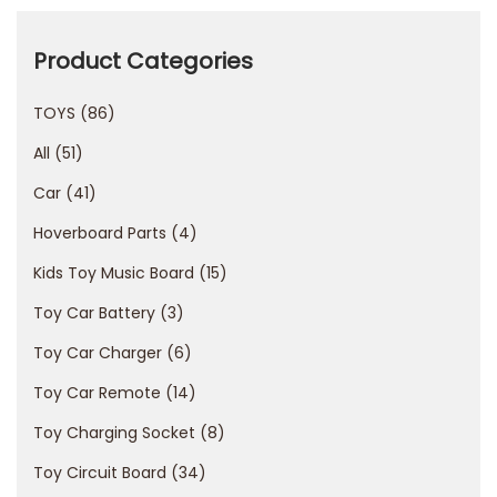
N
1
Product Categories
C
a
TOYS
86
s
All
51
i
Car
41
n
o
Hoverboard Parts
4
C
Kids Toy Music Board
15
o
Toy Car Battery
3
n
s
Toy Car Charger
6
c
Toy Car Remote
14
i
Toy Charging Socket
8
e
Toy Circuit Board
34
n