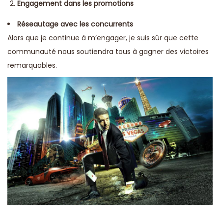
Engagement dans les promotions
Réseautage avec les concurrents
Alors que je continue à m’engager, je suis sûr que cette
communauté nous soutiendra tous à gagner des victoires
remarquables.