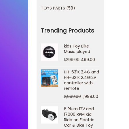
TOYS PARTS
58
Trending Products
kids Toy Bike
Music played
1,299.00
499.00
HH-631K 2.4G and
HH-621K 2.4G12V
controller with
remote
2,999.00
1,999.00
6 Plum 12V and
17000 RPM Kid
Ride on Electric
Car & Bike Toy