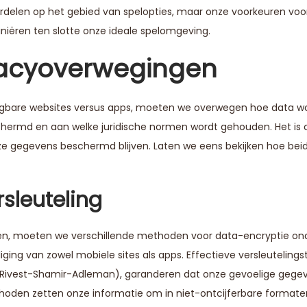
ordelen op het gebied van spelopties, maar onze voorkeuren voo
iniëren ten slotte onze ideale spelomgeving.
ivacyoverwegingen
aagbare websites versus apps, moeten we overwegen hoe data w
chermd en aan welke juridische normen wordt gehouden. Het is c
e gegevens beschermd blijven. Laten we eens bekijken hoe beid
sleuteling
en, moeten we verschillende methoden voor data-encryptie on
iging van zowel mobiele sites als apps. Effectieve versleuteling
(Rivest-Shamir-Adleman), garanderen dat onze gevoelige gegev
thoden zetten onze informatie om in niet-ontcijferbare formate