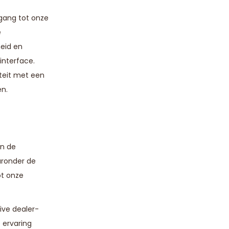
gang tot onze
e
eid en
interface.
iteit met een
en.
en de
aronder de
ot onze
ive dealer-
 ervaring