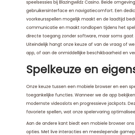
speelsessies bij Blazingwildz Casino. Beide omgev
gebruikersinterface en navigatiecomfort. Een dedi
voorkeursspellen mogelijk maakt en de laadtijd bed
communicatie en maakt rondlopen tijdens het spel
directe toegang zonder software, maar soms gaat di
Uiteindelijk hangt onze keuze af van de vraag of w
app, of aan de onmiddellijke beschikbaarheid en v
Spelkeuze en eige
Onze keuze tussen een mobiele browser en een spe
toegankelijke functies. Wanneer we de app bekijk
modernste videoslots en progressieve jackpots. De
favoriete spellen, wat onze spelervaring optimalisee
Aan de andere kant biedt een mobiele browser ons 
opties. Met live interacties en meeslepende gamepl