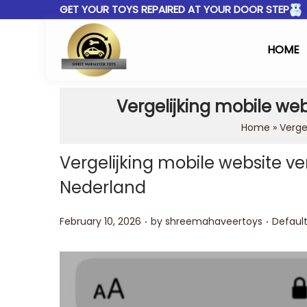
GET YOUR TOYS REPAIRED AT YOUR DOOR STEP
HOME
Vergelijking mobile web
Home
»
Verge
Vergelijking mobile website ve
Nederland
.
.
Posted on
Posted 
February 10, 2026
by
shreemahaveertoys
Defaul