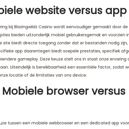
biele website versus app
ing bij Blazingwildz Casino wordt eenvoudiger gemaakt door de
ties bieden uitzonderlijk mobiel gebruikersgemak en voorzien i
e site biedt directe toegang zonder dat er bestanden nodig zijn
cifieke app daarentegen biedt soepele prestaties, specifiek af
eiendere gameplay. Deze keuze stelt ons in staat onze ervaring 
. Uiteindelijk is bereikbaarheid een essentiële factor, zodat 
nze locatie of de limitaties van ons device.
 Mobiele browser versus
 keuze tussen een mobiele webbrowser en een dedicated app voo