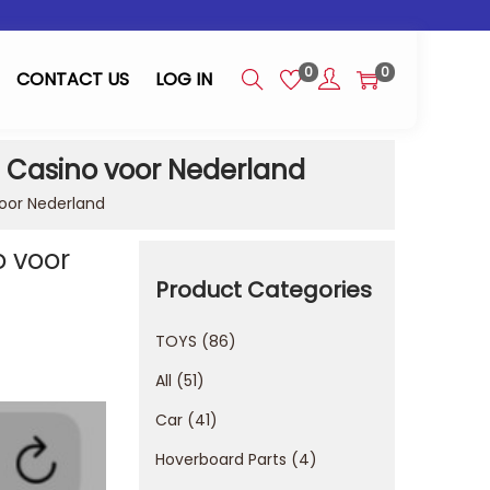
0
0
CONTACT US
LOG IN
dz Casino voor Nederland
voor Nederland
o voor
Product Categories
TOYS
86
All
51
Car
41
Hoverboard Parts
4