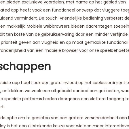
ingen bieden exclusieve voordelen, met name op het gebied van
cated app heeft vaak een functioneel ontwerp dat vluggere toe
uidend vermindert. De touch-vriendelijke bediening verbetert d
en makkelijk. Mobiele webbrowsers bieden daarentegen soepelh
t ten koste van de gebruikservaring door een minder verfijnde 
e prioriteit geven aan vlugheid en op maat gemaakte functional
eranderlijkheid van een mobiele browser voor onze speelbehoeft
nschappen
ciale app heeft ook een grote invloed op het spelassortiment 
en, ontdekken we vaak een uitgebreid aanbod aan gokkasten, wa
ze speciale platforms bieden doorgaans een vlottere toegang t
rt.
de optie om te genieten van een grotere verscheidenheid aan l
ay is het een uitstekende keuze voor wie een meer interactieve