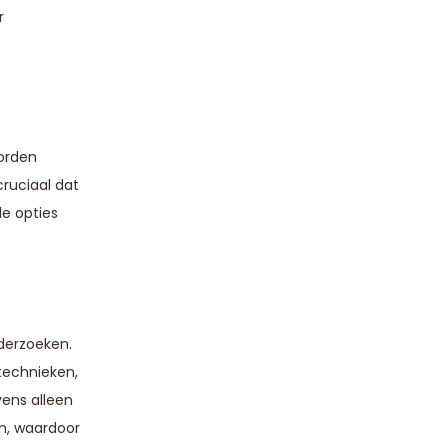
r
orden
ruciaal dat
e opties
derzoeken.
stechnieken,
ens alleen
n, waardoor