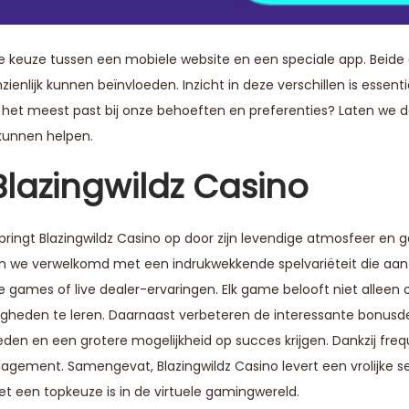
e keuze tussen een mobiele website en een speciale app. Beide 
enlijk kunnen beïnvloeden. Inzicht in deze verschillen is essent
het meest past bij onze behoeften en preferenties? Laten we 
 kunnen helpen.
lazingwildz Casino
ringt Blazingwildz Casino op door zijn levendige atmosfeer en 
en we verwelkomd met een indrukwekkende spelvariëteit die aan
ble games of live dealer-ervaringen. Elk game belooft niet alleen 
gheden te leren. Daarnaast verbeteren de interessante bonusd
en en een grotere mogelijkheid op succes krijgen. Dankzij freq
gement. Samengevat, Blazingwildz Casino levert een vrolijke se
het een topkeuze is in de virtuele gamingwereld.