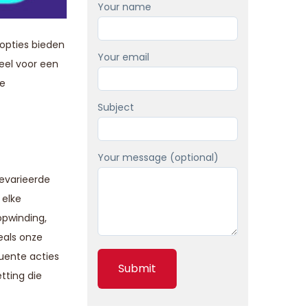
Your name
opties bieden
Your email
ieel voor een
de
Subject
Your message (optional)
gevarieerde
 elke
opwinding,
eals onze
uente acties
tting die