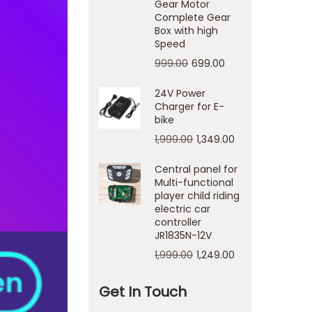
Gear Motor
Complete Gear
Box with high
Speed
999.00
699.00
24V Power
Charger for E-
bike
1,999.00
1,349.00
Central panel for
Multi-functional
player child riding
electric car
controller
JR1835N-12V
1,999.00
1,249.00
Get In Touch