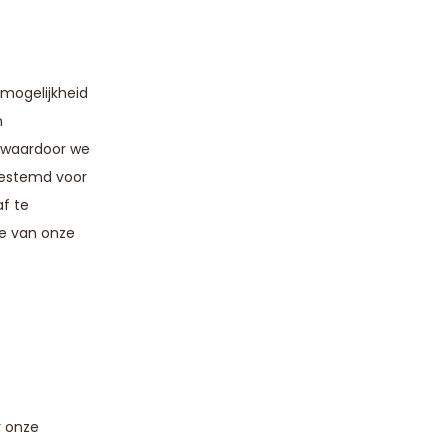
 mogelijkheid
n
, waardoor we
gestemd voor
af te
we van onze
r onze