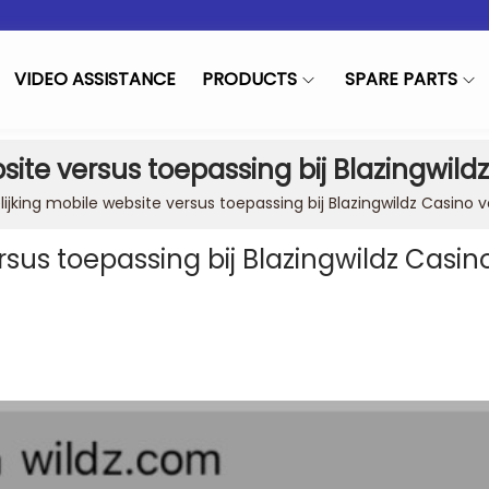
VIDEO ASSISTANCE
PRODUCTS
SPARE PARTS
site versus toepassing bij Blazingwil
lijking mobile website versus toepassing bij Blazingwildz Casino 
rsus toepassing bij Blazingwildz Casin
in
t