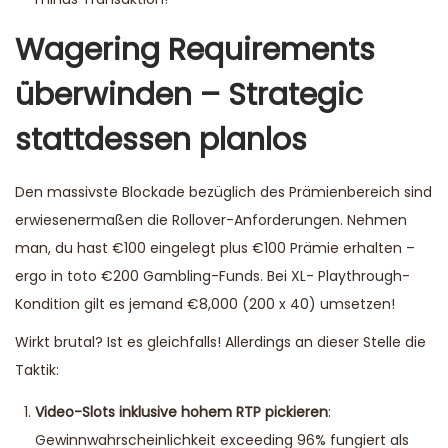
Wagering Requirements
überwinden – Strategic
stattdessen planlos
Den massivste Blockade bezüglich des Prämienbereich sind
erwiesenermaßen die Rollover-Anforderungen. Nehmen
man, du hast €100 eingelegt plus €100 Prämie erhalten –
ergo in toto €200 Gambling-Funds. Bei XL- Playthrough-
Kondition gilt es jemand €8,000 (200 x 40) umsetzen!
Wirkt brutal? Ist es gleichfalls! Allerdings an dieser Stelle die
Taktik:
Video-Slots inklusive hohem RTP pickieren
:
Gewinnwahrscheinlichkeit exceeding 96% fungiert als