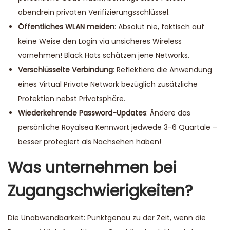
obendrein privaten Verifizierungsschlüssel.
Öffentliches WLAN meiden
: Absolut nie, faktisch auf
keine Weise den Login via unsicheres Wireless
vornehmen! Black Hats schätzen jene Networks.
Verschlüsselte Verbindung
: Reflektiere die Anwendung
eines Virtual Private Network bezüglich zusätzliche
Protektion nebst Privatsphäre.
Wiederkehrende Password-Updates
: Ändere das
persönliche Royalsea Kennwort jedwede 3-6 Quartale –
besser protegiert als Nachsehen haben!
Was unternehmen bei
Zugangschwierigkeiten?
Die Unabwendbarkeit: Punktgenau zu der Zeit, wenn die