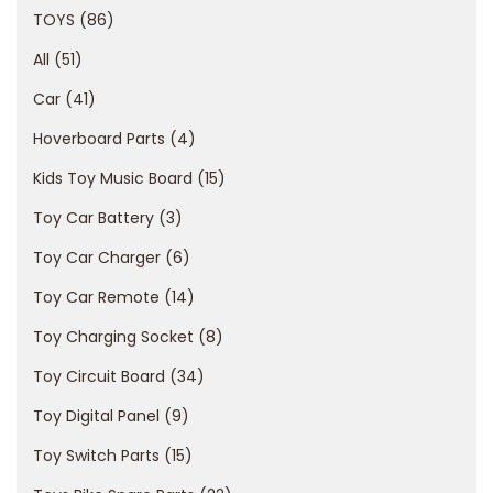
TOYS
86
n
e
All
51
W
Car
41
e
Hoverboard Parts
4
t
t
Kids Toy Music Board
15
e
Toy Car Battery
3
O
Toy Car Charger
6
r
Toy Car Remote
14
i
g
Toy Charging Socket
8
i
Toy Circuit Board
34
n
Toy Digital Panel
9
a
l
Toy Switch Parts
15
-