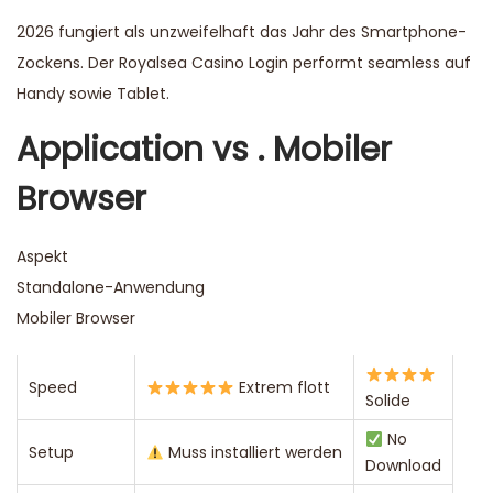
2026 fungiert als unzweifelhaft das Jahr des Smartphone-
Zockens. Der Royalsea Casino Login performt seamless auf
Handy sowie Tablet.
Application vs . Mobiler
Browser
Aspekt
Standalone-Anwendung
Mobiler Browser
Speed
Extrem flott
Solide
No
Setup
Muss installiert werden
Download