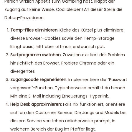
Person wirklich Appetit zum Gambling hast, klappt der
Zugang auf keine Weise. Cool bleiben! An dieser Stelle die
Debug-Prozeduren:
Temp-Files eliminieren
: Klicke das Kürzel plus eliminiere
diverse Browser-Cookies sowie den Temp-Storage.
Klingt basic, hilft aber oftmals erstaunlich gut.
Surfprogramm switchen
: Zuweilen existiert das Problem
hinsichtlich des Browser. Probiere Chrome oder ein
divergentes.
Zugangscode regenerieren
: Implementiere die “Passwort
vergessen”-Funktion. Typischerweise erhältst du binnen
Min eine E-Mail including Erneuerungs-Hyperlink.
Help Desk approximieren
: Falls nix funktioniert, orientiere
sich an den Customer Service. Die Jungs und Mädels bei
diesem Service verstehen üblicherweise prompt, in
welchem Bereich der Bug im Pfeffer liegt.