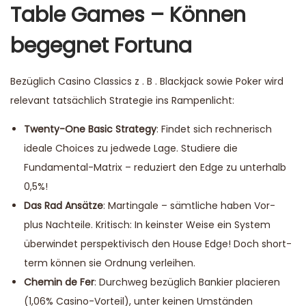
Table Games – Können
begegnet Fortuna
Bezüglich Casino Classics z . B . Blackjack sowie Poker wird
relevant tatsächlich Strategie ins Rampenlicht:
Twenty-One Basic Strategy
: Findet sich rechnerisch
ideale Choices zu jedwede Lage. Studiere die
Fundamental-Matrix – reduziert den Edge zu unterhalb
0,5%!
Das Rad Ansätze
: Martingale – sämtliche haben Vor-
plus Nachteile. Kritisch: In keinster Weise ein System
überwindet perspektivisch den House Edge! Doch short-
term können sie Ordnung verleihen.
Chemin de Fer
: Durchweg bezüglich Bankier placieren
(1,06% Casino-Vorteil), unter keinen Umständen