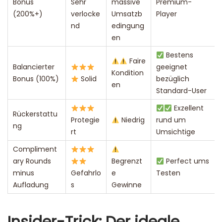
Bonus
Sehr
massive
Premium-
(200%+)
verlocke
Umsatzb
Player
nd
edingung
en
Bestens
Faire
Balancierter
geeignet
Kondition
Bonus (100%)
Solid
bezüglich
en
Standard-User
Exzellent
Rückerstattu
Protegie
Niedrig
rund um
ng
rt
Umsichtige
Compliment
ary Rounds
Begrenzt
Perfect ums
minus
Gefahrlo
e
Testen
Aufladung
s
Gewinne