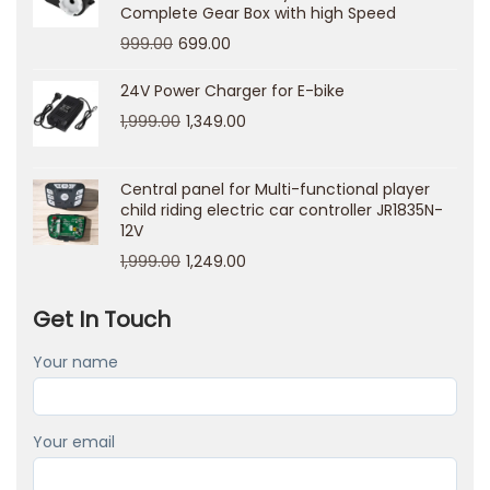
Complete Gear Box with high Speed
D
999.00
699.00
e
u
24V Power Charger for E-bike
t
1,999.00
1,349.00
s
c
Central panel for Multi-functional player
h
child riding electric car controller JR1835N-
12V
l
1,999.00
1,249.00
a
n
Get In Touch
d
:
Your name
G
l
Your email
ü
c