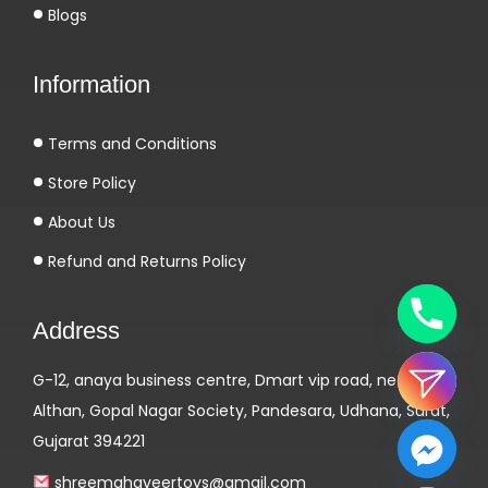
Blogs
n
é
Information
s
K
Terms and Conditions
a
s
Store Policy
z
About Us
i
Refund and Returns Policy
n
ó
Address
,
B
G-12, anaya business centre, Dmart vip road, near
ó
Althan, Gopal Nagar Society, Pandesara, Udhana, Surat,
n
Gujarat 394221
u
s
shreemahaveertoys@gmail.com