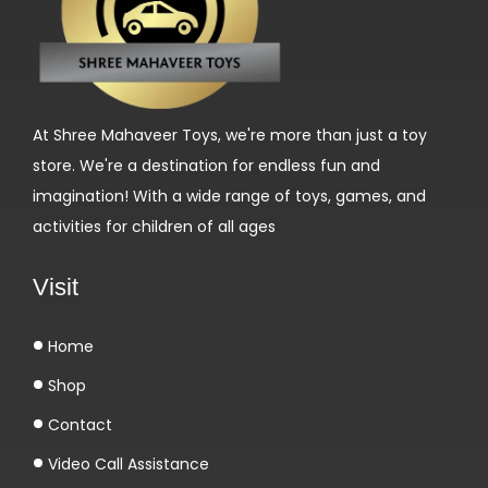
p
o
r
t
At Shree Mahaveer Toys, we're more than just a toy
f
store. We're a destination for endless fun and
o
imagination! With a wide range of toys, games, and
g
activities for children of all ages
a
d
Visit
á
s
Home
É
Shop
l
ő
Contact
b
Video Call Assistance
e