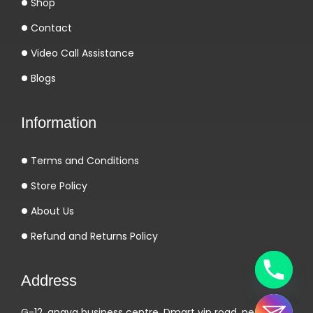
Shop
e
n
Contact
i
Video Call Assistance
n
Blogs
N
e
Information
d
e
Terms and Conditions
r
l
Store Policy
a
About Us
n
Refund and Returns Policy
d
?
Address
b
i
G-12, anaya business centre, Dmart vip road, near