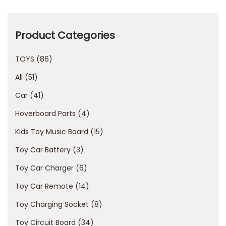
O
n
t
Product Categories
d
TOYS
86
e
k
All
51
n
Car
41
u
Hoverboard Parts
4
n
o
Kids Toy Music Board
15
g
Toy Car Battery
3
d
Toy Car Charger
6
u
Toy Car Remote
14
i
z
Toy Charging Socket
8
e
Toy Circuit Board
34