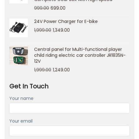
F
999.00
699.00
u
n
24V Power Charger for E-bike
k
1,999.00
1,349.00
t
i
Central panel for Multi-functional player
o
child riding electric car controller JR1835N-
12V
n
1,999.00
1,249.00
e
n
Get In Touch
i
n
Your name
D
e
Your email
u
t