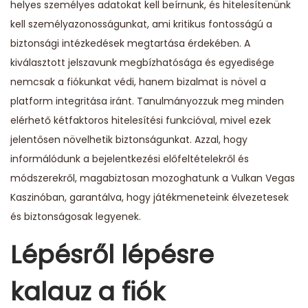
helyes személyes adatokat kell beírnunk, és hitelesítenünk
kell személyazonosságunkat, ami kritikus fontosságú a
biztonsági intézkedések megtartása érdekében. A
kiválasztott jelszavunk megbízhatósága és egyedisége
nemcsak a fiókunkat védi, hanem bizalmat is növel a
platform integritása iránt. Tanulmányozzuk meg minden
elérhető kétfaktoros hitelesítési funkcióval, mivel ezek
jelentősen növelhetik biztonságunkat. Azzal, hogy
informálódunk a bejelentkezési előfeltételekről és
módszerekről, magabiztosan mozoghatunk a Vulkan Vegas
Kaszinóban, garantálva, hogy játékmeneteink élvezetesek
és biztonságosak legyenek.
Lépésről lépésre
kalauz a fiók