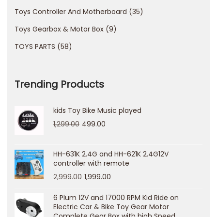
z
Toys Controller And Motherboard
35
i
Toys Gearbox & Motor Box
9
e
l
TOYS PARTS
58
l
e
Trending Products
C
o
kids Toy Bike Music played
m
1,299.00
499.00
m
u
n
HH-631K 2.4G and HH-621K 2.4G12V
controller with remote
i
2,999.00
1,999.00
t
y
6 Plum 12V and 17000 RPM Kid Ride on
Electric Car & Bike Toy Gear Motor
-
Complete Gear Box with high Speed