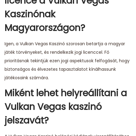
licence a Vulkan Vegas
Kaszinónak
Magyarországon?
Igen, a Vulkan Vegas Kaszinó szorosan betartja a magyar
játék törvényeket, és rendelkezik jogi licenccel. Fő
prioritásnak tekintjük ezen jogi aspektusok felfogását, hogy
biztonságos és élvezetes tapasztalatot kínálhassunk
játékosaink számára.
Miként lehet helyreállítani a
Vulkan Vegas kaszinó
jelszavát?