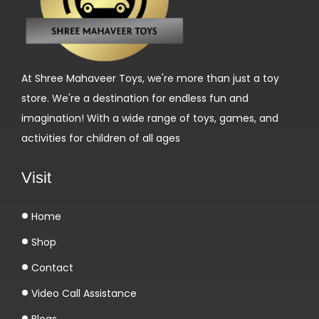
o
t
r
e
At Shree Mahaveer Toys, we're more than just a toy
c
store. We're a destination for endless fun and
o
imagination! With a wide range of toys, games, and
m
activities for children of all ages
p
t
Visit
e
d
Home
e
Shop
c
o
Contact
n
Video Call Assistance
n
Blogs