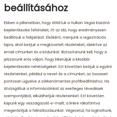
beállításához
Ebben a pillanatban, hogy átláttuk a Vulkan Vegas Kaszinó
bejelentkezési feltételeit, itt az idő, hogy eredményesen
beállítsuk a fiókjainkat. Elsőként, menjünk a regisztrációs
lapra, ahol beírjuk a megkövetelt részleteket, ideértve az
email címünket és a kódunkat. Biztosítanunk kell, hogy a
jelszavunk erős váljon, hogy kikerüljük a későbbi
bejelentkezési nehézségeket. Ezt követően beírjuk a egyéni
részleteinket, például a nevet és a címünket, az összeset
pontosan ügyelve a zökkenőmentes profilbeállításhoz. Ha
átvizsgáltuk a információinkat az esetleges tévedések
szempontjából, elküldhetjük részleteinket. Ezt követően
kapunk egy visszaigazoló e-mailt; a linkre rákattintva
megerősítjük a feliratkozásunkat. Végezetül, ha loginoltunk,