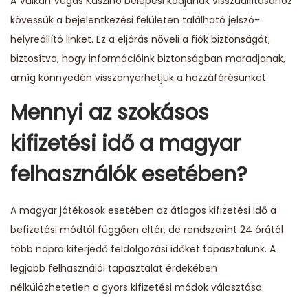
A Vulkan Vegas Kaszinó belépési kódjának visszaállításához
kövessük a bejelentkezési felületen található jelszó-
helyreállító linket. Ez a eljárás növeli a fiók biztonságát,
biztosítva, hogy információink biztonságban maradjanak,
amíg könnyedén visszanyerhetjük a hozzáférésünket.
Mennyi az szokásos
kifizetési idő a magyar
felhasználók esetében?
A magyar játékosok esetében az átlagos kifizetési idő a
befizetési módtól függően eltér, de rendszerint 24 órától
több napra kiterjedő feldolgozási időket tapasztalunk. A
legjobb felhasználói tapasztalat érdekében
nélkülözhetetlen a gyors kifizetési módok választása.