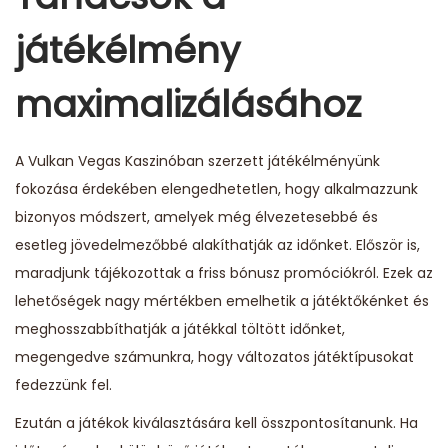
játékélmény
maximalizálásához
A Vulkan Vegas Kaszinóban szerzett játékélményünk
fokozása érdekében elengedhetetlen, hogy alkalmazzunk
bizonyos módszert, amelyek még élvezetesebbé és
esetleg jövedelmezőbbé alakíthatják az időnket. Először is,
maradjunk tájékozottak a friss bónusz promóciókról. Ezek az
lehetőségek nagy mértékben emelhetik a játéktőkénket és
meghosszabbíthatják a játékkal töltött időnket,
megengedve számunkra, hogy változatos játéktípusokat
fedezzünk fel.
Ezután a játékok kiválasztására kell összpontosítanunk. Ha