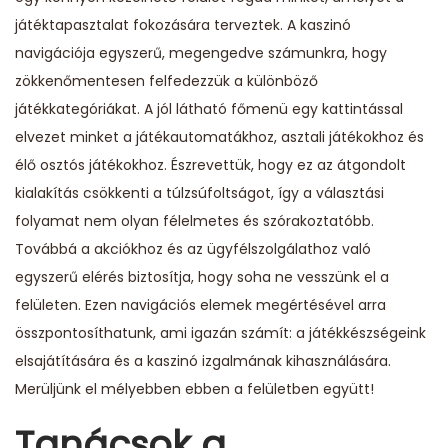
játéktapasztalat fokozására terveztek. A kaszinó
navigációja egyszerű, megengedve számunkra, hogy
zökkenőmentesen felfedezzük a különböző
játékkategóriákat. A jól látható főmenü egy kattintással
elvezet minket a játékautomatákhoz, asztali játékokhoz és
élő osztós játékokhoz. Észrevettük, hogy ez az átgondolt
kialakítás csökkenti a túlzsúfoltságot, így a választási
folyamat nem olyan félelmetes és szórakoztatóbb.
Továbbá a akciókhoz és az ügyfélszolgálathoz való
egyszerű elérés biztosítja, hogy soha ne vesszünk el a
felületen. Ezen navigációs elemek megértésével arra
összpontosíthatunk, ami igazán számít: a játékkészségeink
elsajátítására és a kaszinó izgalmának kihasználására.
Merüljünk el mélyebben ebben a felületben együtt!
Tanácsok a