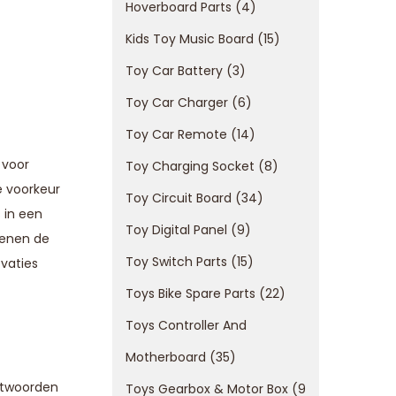
Hoverboard Parts
4
Kids Toy Music Board
15
Toy Car Battery
3
Toy Car Charger
6
Toy Car Remote
14
 voor
Toy Charging Socket
8
e voorkeur
Toy Circuit Board
34
 in een
Toy Digital Panel
9
ienen de
Toy Switch Parts
15
vaties
Toys Bike Spare Parts
22
Toys Controller And
Motherboard
35
htwoorden
Toys Gearbox & Motor Box
9