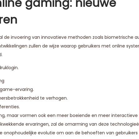
line gaming: nieuwe
ren
 zal de invoering van innovatieve methoden zoals biometrische a
ontwikkelingen zullen de wijze waarop gebruikers met online sys
d.
ruklogin.
ng
 game-ervaring.
mersbetrokkenheid te verhogen.
ferenties.
ging, maar vormen ook een meer boeiende en meer interactieve
ukwekkende ervaringen, zal de omarming van deze technologieë
 de onophoudelijke evolutie om aan de behoeften van gebruikers 