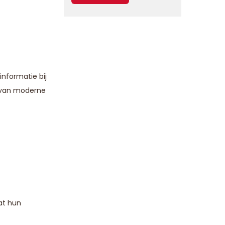
nformatie bij
k van moderne
at hun