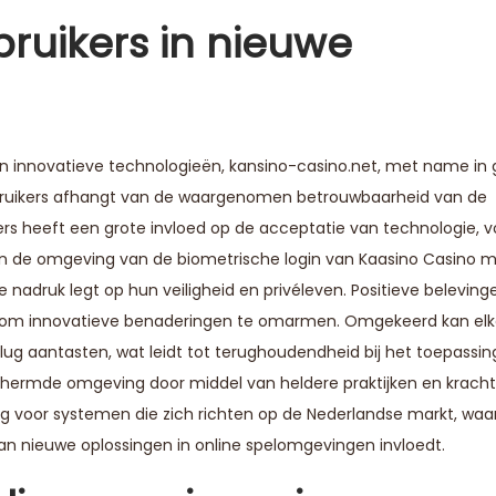
ruikers in nieuwe
an innovatieve technologieën,
kansino-casino.net
, met name in
bruikers afhangt van de waargenomen betrouwbaarheid van de
rs heeft een grote invloed op de acceptatie van technologie, vo
In de omgeving van de biometrische login van Kaasino Casino 
nadruk legt op hun veiligheid en privéleven. Positieve belevin
n om innovatieve benaderingen te omarmen. Omgekeerd kan el
vlug aantasten, wat leidt tot terughoudendheid bij het toepassin
chermde omgeving door middel van heldere praktijken en kracht
ng voor systemen die zich richten op de Nederlandse markt, waa
van nieuwe oplossingen in online spelomgevingen invloedt.