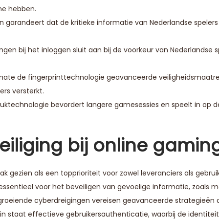
me hebben.
en garandeert dat de kritieke informatie van Nederlandse spelers 
ngen bij het inloggen sluit aan bij de voorkeur van Nederlandse s
ate de fingerprinttechnologie geavanceerde veiligheidsmaatr
rs versterkt.
druktechnologie bevordert langere gamesessies en speelt in op 
iliging bij online gamin
k gezien als een topprioriteit voor zowel leveranciers als gebrui
sentieel voor het beveiligen van gevoelige informatie, zoals m
 groeiende cyberdreigingen vereisen geavanceerde strategieën d
 staat effectieve gebruikersauthenticatie, waarbij de identiteit