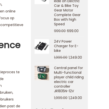
Ride on Electric
n,
Car & Bike Toy
Gear Motor
gen online
Complete Gear
 focus op
Box with high
Speed
e competitieve
999.00
699.00
ience
24V Power
Charger for E-
bike
1,999.00
1,349.00
Central panel for
tieproces te
Multi-functional
player child riding
 de
electric car
n
controller
JR1835N-12V
bruiken,
1,999.00
1,249.00
bruikers
dien past de