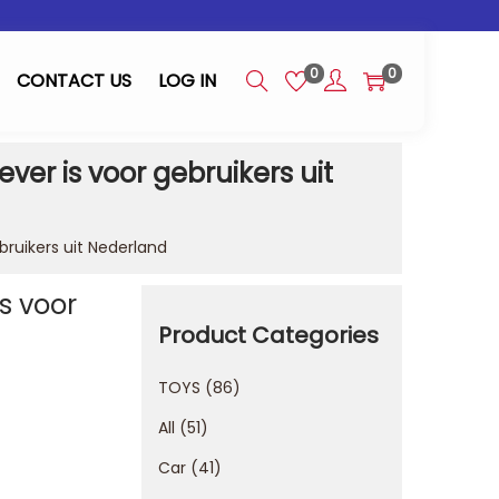
0
0
CONTACT US
LOG IN
er is voor gebruikers uit
ruikers uit Nederland
s voor
Product Categories
TOYS
86
All
51
Car
41