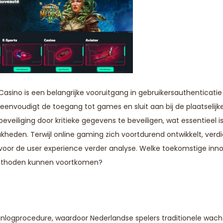
asino is een belangrijke vooruitgang in gebruikersauthenticatie
envoudigt de toegang tot games en sluit aan bij de plaatselijk
veiliging door kritieke gegevens te beveiligen, wat essentieel is
eden. Terwijl online gaming zich voortdurend ontwikkelt, verd
voor de user experience verder analyse. Welke toekomstige inno
emethoden kunnen voortkomen?
nlogprocedure, waardoor Nederlandse spelers traditionele wac