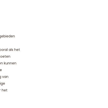
 gebieden
oral als het
moeten
gen kunnen
ke
g van
ige
r het