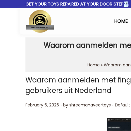
GET YOUR TOYS REPAIRED AT YOUR DOOR STEP
HOME
Waarom aanmelden met fin
Home
»
Waarom aanme
Waarom aanmelden met fingerpr
gebruikers uit Nederland
.
.
Posted on
Posted 
February 6, 2026
by
shreemahaveertoys
Default