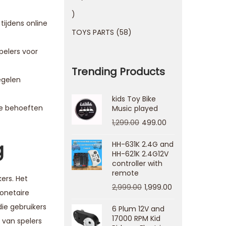
tijdens online
TOYS PARTS
58
pelers voor
Trending Products
egelen
kids Toy Bike
de behoeften
Music played
1,299.00
499.00
g
HH-631K 2.4G and
HH-621K 2.4G12V
controller with
remote
kers. Het
2,999.00
1,999.00
onetaire
ie gebruikers
6 Plum 12V and
17000 RPM Kid
 van spelers