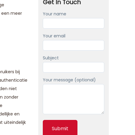
Get In Touch
ge
ok een meer
Your name
Your email
Subject
uikers bij
Your message (optional)
authenticatie
den niet
en zonder
de
ellijke en
 uiteindelijk