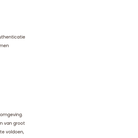
uthenticatie
temen
 omgeving.
n van groot
te voldoen,