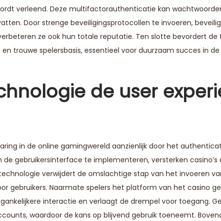
 wordt verleend. Deze multifactorauthenticatie kan wachtwoorde
tten. Door strenge beveiligingsprotocollen te invoeren, beveili
erbeteren ze ook hun totale reputatie. Ten slotte bevordert de
en en trouwe spelersbasis, essentieel voor duurzaam succes in d
chnologie de user exper
ring in de online gamingwereld aanzienlijk door het authentica
n de gebruikersinterface te implementeren, versterken casino’s
e technologie verwijdert de omslachtige stap van het invoeren va
or gebruikers. Naarmate spelers het platform van het casino ge
ankelijkere interactie en verlaagt de drempel voor toegang. Ge
accounts, waardoor de kans op blijvend gebruik toeneemt. Boven