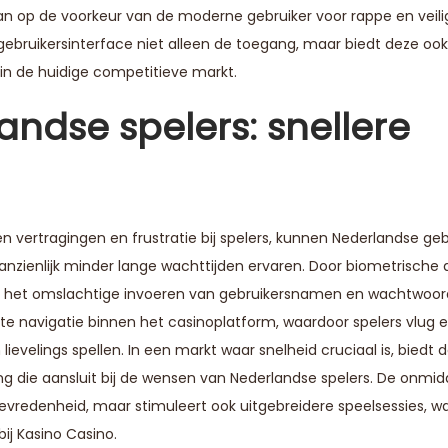
n op de voorkeur van de moderne gebruiker voor rappe en veili
e gebruikersinterface niet alleen de toegang, maar biedt deze o
 in de huidige competitieve markt.
ndse spelers: snellere
vertragingen en frustratie bij spelers, kunnen Nederlandse gebr
anzienlijk minder lange wachttijden ervaren. Door biometrische 
at het omslachtige invoeren van gebruikersnamen en wachtwoor
tte navigatie binnen het casinoplatform, waardoor spelers vlug 
evelings spellen. In een markt waar snelheid cruciaal is, biedt 
g die aansluit bij de wensen van Nederlandse spelers. De onmidd
evredenheid, maar stimuleert ook uitgebreidere speelsessies, wat
ij Kasino Casino.