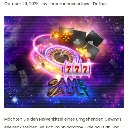
.
.
Posted on
Posted in
October 29, 2025
by
shreemahaveertoys
Default
Möchten Sie den Nervenkitzel eines umgehenden Gewinns
erleben? Melden Sie sich im Spingranny-Spielhaus an und