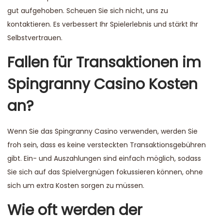
gut aufgehoben. Scheuen Sie sich nicht, uns zu
kontaktieren. Es verbessert Ihr Spielerlebnis und stärkt Ihr
Selbstvertrauen.
Fallen für Transaktionen im
Spingranny Casino Kosten
an?
Wenn Sie das Spingranny Casino verwenden, werden Sie
froh sein, dass es keine versteckten Transaktionsgebühren
gibt. Ein- und Auszahlungen sind einfach möglich, sodass
Sie sich auf das Spielvergnügen fokussieren können, ohne
sich um extra Kosten sorgen zu müssen.
Wie oft werden der