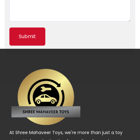
i
n
o
–
E
n
j
o
y
F
a
s
t
P
a
At Shree Mahaveer Toys, we're more than just a toy
y