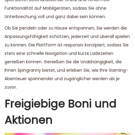
Funktionalität auf Mobilgeräten, sodass Sie ohne
Unterbrechung voll und ganz dabei sein können.
Ob Sie pendeln oder zu Hause entspannen, Sie werden die
Anpassungsfähigkeit schätzen, jederzeit und überall spielen
zu können. Die Plattform ist responsiv konzipiert, sodass Sie
stets eine schnelle Navigation und kurze Ladezeiten
genießen können. Genießen Sie die Unabhängigkeit, die
Ihnen Spingranny bietet, und erleben Sie, wie Ihre Gaming-
Abenteuer spannender und zugänglicher werden als je
zuvor.
Freigiebige Boni und
Aktionen