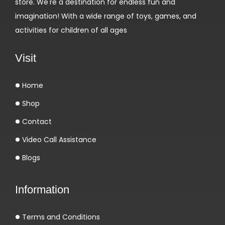
store. We're a destination for endless fun and
o
imagination! With a wide range of toys, games, and
u
activities for children of all ages
t
s
Visit
a
n
Home
d
Shop
S
u
Contact
b
Video Call Assistance
s
Blogs
t
a
Information
n
t
Terms and Conditions
i