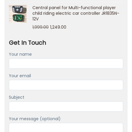
i
Central panel for Multi-functional player
e
child riding electric car controller JR1835N-
12V
n
1,999.00
1,249.00
s
R
Get In Touch
o
y
Your name
a
l
Your email
G
a
m
Subject
e
C
Your message (optional)
a
s