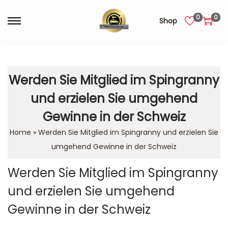
0
0
Shop
Werden Sie Mitglied im Spingranny
und erzielen Sie umgehend
Gewinne in der Schweiz
Home
»
Werden Sie Mitglied im Spingranny und erzielen Sie
umgehend Gewinne in der Schweiz
Werden Sie Mitglied im Spingranny
und erzielen Sie umgehend
Gewinne in der Schweiz