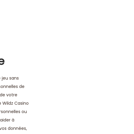
e
 jeu sans
sonnelles de
 de votre
e Wildz Casino
rsonnelles ou
aider à
 vos données,