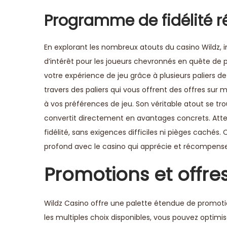
Programme de fidélité
En explorant les nombreux atouts du casino Wildz, 
d’intérêt pour les joueurs chevronnés en quête d
votre expérience de jeu grâce à plusieurs paliers d
travers des paliers qui vous offrent des offres su
à vos préférences de jeu. Son véritable atout se tr
convertit directement en avantages concrets. Att
fidélité, sans exigences difficiles ni pièges cach
profond avec le casino qui apprécie et récompense 
Promotions et offre
Wildz Casino offre une palette étendue de promotio
les multiples choix disponibles, vous pouvez optimi