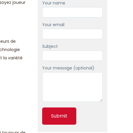
 soyez joueur
Your name
Your email
teurs de
Subject
echnologie
 la variété
Your message (optional)
i toujours de