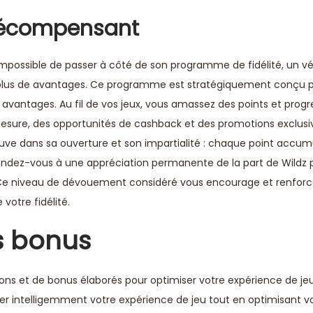
 récompensant
impossible de passer à côté de son programme de fidélité, un vér
e plus de avantages. Ce programme est stratégiquement conçu p
e avantages. Au fil de vos jeux, vous amassez des points et progr
r mesure, des opportunités de cashback et des promotions exclus
ouve dans sa ouverture et son impartialité : chaque point accum
endez-vous à une appréciation permanente de la part de Wildz 
és. Ce niveau de dévouement considéré vous encourage et renforce
votre fidélité.
s bonus
ns et de bonus élaborés pour optimiser votre expérience de jeu
ser intelligemment votre expérience de jeu tout en optimisant v