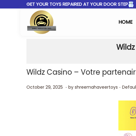
GET YOUR TOYS REPAIRED AT YOUR DOOR STEP
HOME
Wildz
Wildz Casino – Votre partenaire
.
.
Posted on
Posted
M
October 29, 2025
by
shreemahaveertoys
Defaul
a
y
2
2
,