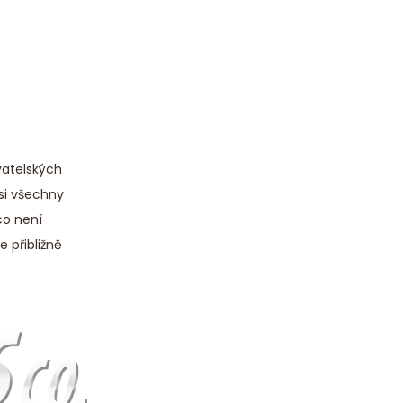
vatelských
 si všechny
co není
 přibližně