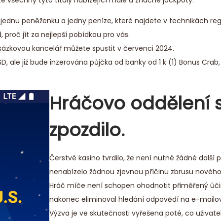
te všechny tyto tituly nabízející malé a značné jackpoty.
ednu peněženku a jedny peníze, které najdete v technikách reg
proč jít za nejlepší pobídkou pro vás.
sázkovou kancelář můžete spustit v červenci 2024.
SD, ale již bude inzerována půjčka od banky od 1 k (1) Bonus Crab
Hráčovo oddělení 
zpozdilo.
Čerstvé kasino tvrdilo, že není nutné žádné další p
nenabízelo žádnou zjevnou příčinu zbrusu novéh
Hráč míče není schopen ohodnotit přiměřený úči
nakonec eliminoval hledání odpovědí na e-mailo
Výzva je ve skutečnosti vyřešena poté, co uživatel