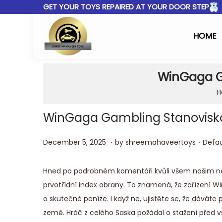
GET YOUR TOYS REPAIRED AT YOUR DOOR STEP
HOME
WinGaga G
H
WinGaga Gambling Stanovisko
.
.
Posted on
Poste
D
December 5, 2025
by
shreemahaveertoys
Defau
e
c
Hned po podrobném komentáři kvůli všem našim 
e
prvotřídní index obrany. To znamená, že zařízení W
m
o skutečné peníze. I když ne, ujistěte se, že dávát
b
země. Hráč z celého Saska požádal o stažení před 