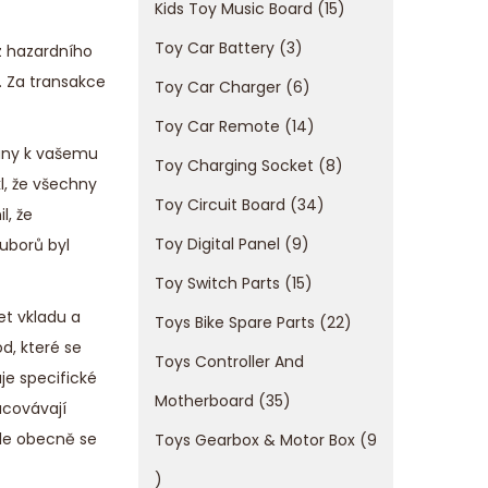
Kids Toy Music Board
15
Toy Car Battery
3
 z hazardního
. Za transakce
Toy Car Charger
6
Toy Car Remote
14
ány k vašemu
Toy Charging Socket
8
l, že všechny
Toy Circuit Board
34
l, že
Toy Digital Panel
9
uborů byl
Toy Switch Parts
15
et vkladu a
Toys Bike Spare Parts
22
d, které se
Toys Controller And
je specifické
Motherboard
35
acovávají
Ale obecně se
Toys Gearbox & Motor Box
9