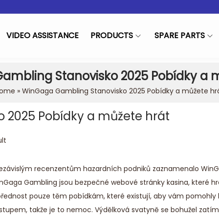
VIDEO ASSISTANCE
PRODUCTS
SPARE PARTS
ambling Stanovisko 2025 Pobídky a m
ome
»
WinGaga Gambling Stanovisko 2025 Pobídky a můžete hr
 2025 Pobídky a můžete hrát
d in
lt
nezávislým recenzentům hazardních podniků zaznamenalo Win
inGaga Gambling jsou bezpečné webové stránky kasina, které hra
e přednost pouze těm pobídkám, které existují, aby vám pomohly 
vstupem, takže je to nemoc.
Výdělková svatyně se bohužel zatím