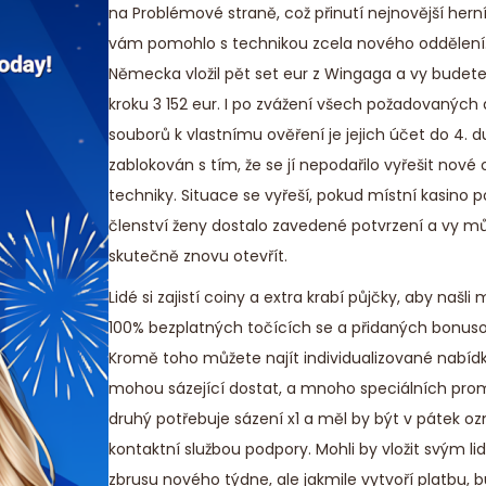
na Problémové straně, což přinutí nejnovější herní
vám pomohlo s technikou zcela nového oddělení
Německa vložil pět set eur z Wingaga a vy budete
kroku 3 152 eur. I po zvážení všech požadovaných
souborů k vlastnímu ověření je jejich účet do 4. 
zablokován s tím, že se jí nepodařilo vyřešit nové
techniky. Situace se vyřeší, pokud místní kasino po
členství ženy dostalo zavedené potvrzení a vy m
skutečně znovu otevřít.
Lidé si zajistí coiny a extra krabí půjčky, aby naš
100% bezplatných točících se a přidaných bonus
Kromě toho můžete najít individualizované nabídk
mohou sázející dostat, a mnoho speciálních prom
druhý potřebuje sázení x1 a měl by být v pátek 
kontaktní službou podpory. Mohli by vložit svým l
zbrusu nového týdne, ale jakmile vytvoří platbu, 