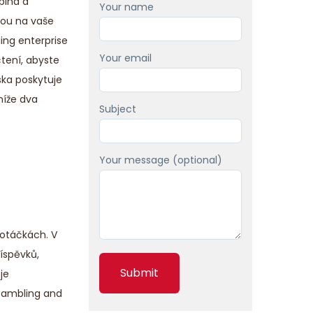
pina a
Your name
nou na vaše
ing enterprise
Your email
tení, abyste
ska poskytuje
níže dva
Subject
Your message (optional)
 otáčkách. V
íspěvků,
je
Gambling and