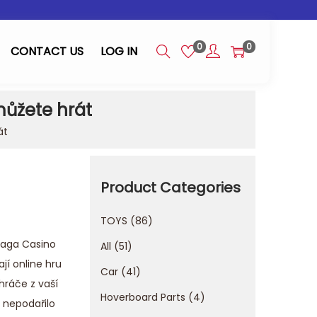
0
0
CONTACT US
LOG IN
ůžete hrát
át
Product Categories
TOYS
86
Gaga Casino
All
51
jí online hru
Car
41
hráče z vaší
Hoverboard Parts
4
 nepodařilo