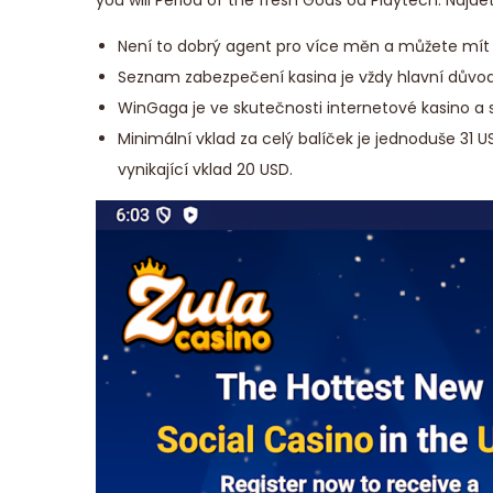
you will Period of the fresh Gods od Playtech. Najde
Není to dobrý agent pro více měn a můžete mít j
Seznam zabezpečení kasina je vždy hlavní důvod, 
WinGaga je ve skutečnosti internetové kasino a 
Minimální vklad za celý balíček je jednoduše 31 U
vynikající vklad 20 USD.