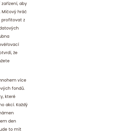
 zařízení, aby
. Míčový hráč
 profitovat z
 datových
dubna
 ověřovací
tvrdí, že
ůžete
li mnohem více
ových fondů.
y, které
o akcí. Každý
oznámen
idem den
bude to mít