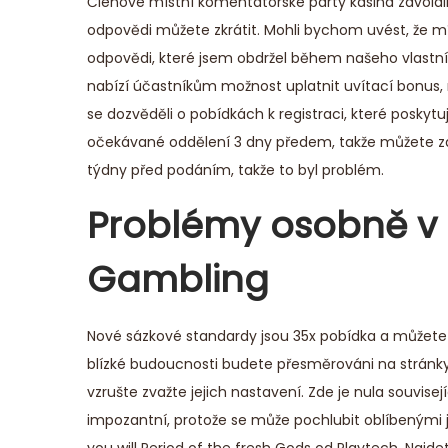
Členové místní komentátorské party kasina zavolali a
odpovědi můžete zkrátit. Mohli bychom uvést, že 
odpovědi, které jsem obdržel během našeho vlastní
nabízí účastníkům možnost uplatnit uvítací bonus, 
se dozvěděli o pobídkách k registraci, které posky
očekávané oddělení 3 dny předem, takže můžete z
týdny před podáním, takže to byl problém.
Problémy osobně v
Gambling
Nové sázkové standardy jsou 35x pobídka a můžete 
blízké budoucnosti budete přesměrováni na stránky 
vzrušte zvažte jejich nastavení. Zde je nula souvis
impozantní, protože se může pochlubit oblíbeným