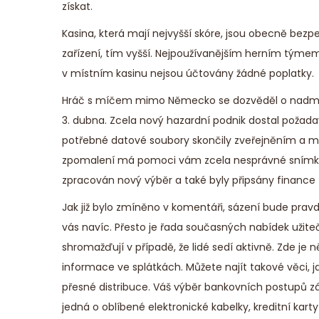
e
získat.
r
Kasina, která mají nejvyšší skóre, jsou obecně bezp
9
zařízení, tím vyšší. Nejpoužívanějším herním týme
,
v místním kasinu nejsou účtovány žádné poplatky.
2
Hráč s míčem mimo Německo se dozvěděl o nadměrn
0
3. dubna. Zcela nový hazardní podnik dostal požadav
2
potřebné datové soubory skončily zveřejněním a můž
5
zpomalení má pomoci vám zcela nesprávné snímky 
zpracován nový výběr a také byly připsány finance 
Jak již bylo zmíněno v komentáři, sázení bude pr
vás navíc. Přesto je řada současných nabídek užite
shromažďují v případě, že lidé sedí aktivně. Zde je
informace ve splátkách. Můžete najít takové věci, j
přesné distribuce. Váš výběr bankovních postupů zá
jedná o oblíbené elektronické kabelky, kreditní ka