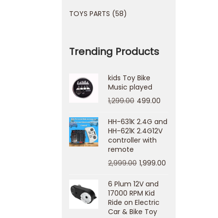
TOYS PARTS
58
Trending Products
kids Toy Bike
Music played
1,299.00
499.00
HH-631K 2.4G and
HH-621K 2.4G12V
controller with
remote
2,999.00
1,999.00
6 Plum 12V and
17000 RPM Kid
Ride on Electric
Car & Bike Toy