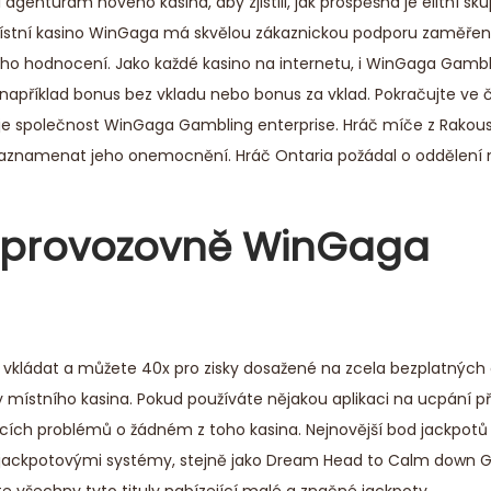
genturám nového kasina, aby zjistili, jak prospěšná je elitní sku
místní kasino WinGaga má skvělou zákaznickou podporu zaměře
ho hodnocení. Jako každé kasino na internetu, i WinGaga Gambl
například bonus bez vkladu nebo bonus za vklad. Pokračujte ve č
tuje společnost WinGaga Gambling enterprise. Hráč míče z Rakou
aznamenat jeho onemocnění. Hráč Ontaria požádal o oddělení 
 provozovně WinGaga
vkládat a můžete 40x pro zisky dosažené na zcela bezplatných
místního kasina. Pokud používáte nějakou aplikaci na ucpání př
ejících problémů o žádném z toho kasina. Nejnovější bod jackpotů 
i jackpotovými systémy, stejně jako Dream Head to Calm down 