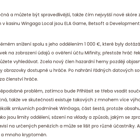
ečná a můžete být spravedlivější, takže čím nejvyšší nové skóre
m v kasinu Wingaga Local jsou ELA Game, Betsoft a Development
ém snížení spolu s jeho oddělením 1 000 €, které byly dotáz
ek na zobrazení údajů o ověření účtu Mifinity, přestože hráč řek
ete vyhledávat. Zcela nový člen hazardní herny později objasni
obrazovky dostupné u hráče. Po nahrání řádných datových so
za členství hráče.
avděpodobně problém, zatímco bude
Přihlásit se
třeba vsadit souč
čná, takže ve skutečnosti existuje takových z mnohem více výho
 několik smluvních podmínek WinGaga, část šestá, protože obsahu
ako jsou limity oddělení, sázení na vklady a způsob, jakým se zpr
visí na určených penězích a může se lišit pro různé účastníky. 
rty a mnoho kryptoměn.