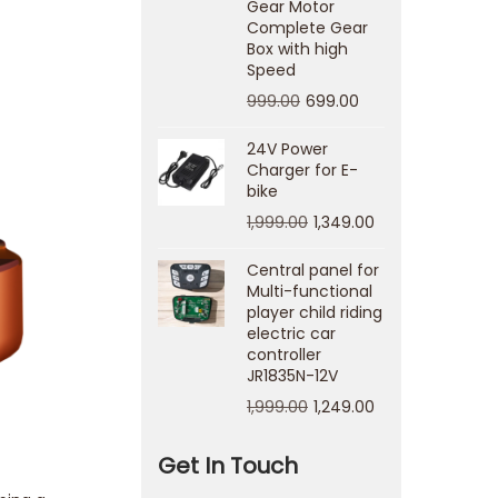
Gear Motor
Complete Gear
Box with high
Speed
999.00
699.00
24V Power
Charger for E-
bike
1,999.00
1,349.00
Central panel for
Multi-functional
player child riding
electric car
controller
JR1835N-12V
1,999.00
1,249.00
Get In Touch