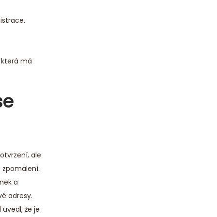
istrace.
, která má
se
otvrzení, ale
o zpomalení.
nek a
vé adresy.
 uvedl, že je