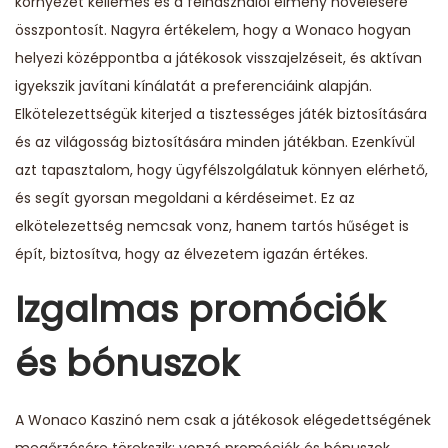
környezet kellemes és a felhasználói élmény növelésére
összpontosít. Nagyra értékelem, hogy a Wonaco hogyan
helyezi középpontba a játékosok visszajelzéseit, és aktívan
igyekszik javítani kínálatát a preferenciáink alapján.
Elkötelezettségük kiterjed a tisztességes játék biztosítására
és az világosság biztosítására minden játékban. Ezenkívül
azt tapasztalom, hogy ügyfélszolgálatuk könnyen elérhető,
és segít gyorsan megoldani a kérdéseimet. Ez az
elkötelezettség nemcsak vonz, hanem tartós hűséget is
épít, biztosítva, hogy az élvezetem igazán értékes.
Izgalmas promóciók
és bónuszok
A Wonaco Kaszinó nem csak a játékosok elégedettségének