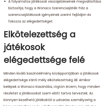
A folyamatos játékosok visszajelzéseinek megvalósítása
biztosítja, hogy a Wonaco Szerencsejáték-ház a
szerencsejátékosok igényeinek szerint fejlődjön és
fokozza az elégedettséget.
Elkötelezettség a
játékosok
elégedettsége felé
Minden kiváló kaszinóélmény középpontjában a játékosok
elégedettsége iránti mély elkötelezettség áll. Amikor
belépek a Wonaco Kaszinóba, rögtön érzem, hogy minden
részletet a játékosokat szem előtt tartva terveztek. Az
könnyen kezelhető játékoktól a udvarias személyzetig a