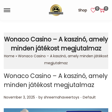
0
0
Shop
Wonaco Casino – A kaszinó, amely
minden játékost megjutalmaz
Home
»
Wonaco Casino – A kaszinó, amely minden játékost
megjutalmaz
Wonaco Casino – A kaszinó, amely
minden játékost megjutalmaz
.
.
Posted on
Posted in
November 3, 2025
by
shreemahaveertoys
Default