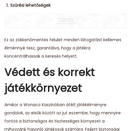
Szűrési lehetőségek
Ez az zökkenőmentes felület minden látogatást kellemes
élménnyé tesz, garantálva, hogy a játékra
koncentrálhassak a keresés helyett.
Védett és korrekt
játékkörnyezet
Amikor a Wonaco Kaszinóban átélt játékélményre
gondolok, az elsők között az jut eszembe, hogy mennyire
fontos a biztonságos és tisztességes környezet a
mihozzánk hasonló játékosok számára. Fejlett biztonsági