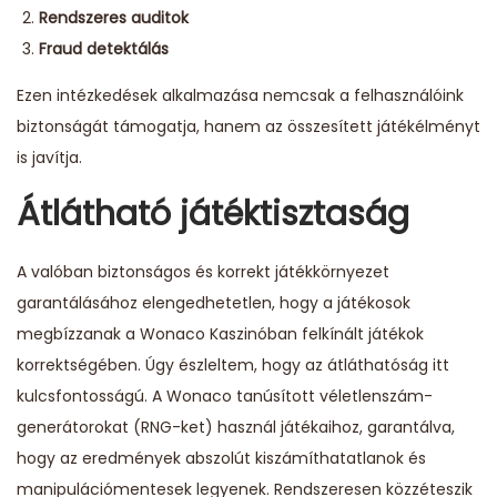
Rendszeres auditok
Fraud detektálás
Ezen intézkedések alkalmazása nemcsak a felhasználóink
biztonságát támogatja, hanem az összesített játékélményt
is javítja.
Átlátható játéktisztaság
A valóban biztonságos és korrekt játékkörnyezet
garantálásához elengedhetetlen, hogy a játékosok
megbízzanak a Wonaco Kaszinóban felkínált játékok
korrektségében. Úgy észleltem, hogy az átláthatóság itt
kulcsfontosságú. A Wonaco tanúsított véletlenszám-
generátorokat (RNG-ket) használ játékaihoz, garantálva,
hogy az eredmények abszolút kiszámíthatatlanok és
manipulációmentesek legyenek. Rendszeresen közzéteszik