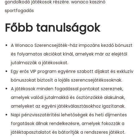
gondolkodó játékosok részére.
wonaco kaszinó
sportfogadás
Főbb tanulságok
A Wonaco Szerencsejáték-ház impozáns kezdő bónuszt
és folyamatos akciókat kínál, amelyek már az elejétől
jutalmazzák a játékosokat.
Egy erős VIP program egyénre szabott díjakat és exkluzív
bónuszokat biztosít a lojális szerencsejátékosoknak.
A játékosok minden fogadással pontokat szereznek,
amelyek valódi jutalmakká és ösztönzőkké alakulnak,
amelyeket az egyéni játékválasztásokhoz igazítanak.
Napi pénzvisszatérítési lehetőségek és heti díjmentes
forgatások állnak rendelkezésre, amelyek fokozzák a
játéktapasztalatot és bátorítják a rendszeres játékot.