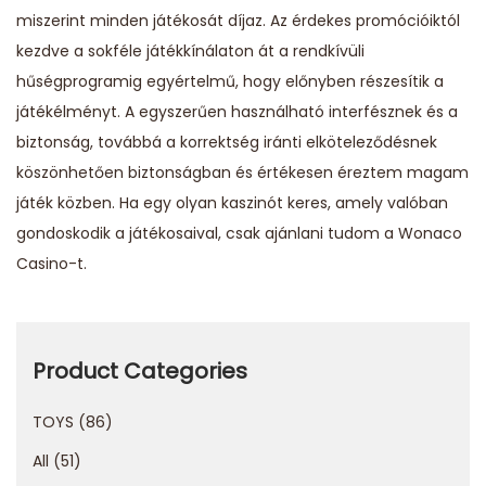
miszerint minden játékosát díjaz. Az érdekes promócióiktól
kezdve a sokféle játékkínálaton át a rendkívüli
hűségprogramig egyértelmű, hogy előnyben részesítik a
játékélményt. A egyszerűen használható interfésznek és a
biztonság, továbbá a korrektség iránti elköteleződésnek
köszönhetően biztonságban és értékesen éreztem magam
játék közben. Ha egy olyan kaszinót keres, amely valóban
gondoskodik a játékosaival, csak ajánlani tudom a Wonaco
Casino-t.
Π
α
ί
Product Categories
ξ
TOYS
86
τ
ε
All
51