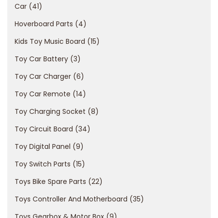
α
Car
41
π
Hoverboard Parts
4
ο
κ
Kids Toy Music Board
15
λ
Toy Car Battery
3
ε
Toy Car Charger
6
ι
Toy Car Remote
14
σ
τ
Toy Charging Socket
8
ι
Toy Circuit Board
34
κ
Toy Digital Panel
9
ά
κ
Toy Switch Parts
15
ο
Toys Bike Spare Parts
22
υ
Toys Controller And Motherboard
35
λ
Toys Gearbox & Motor Box
9