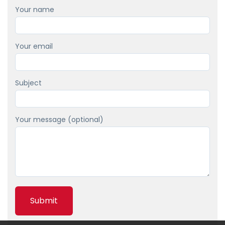
c
Your name
è
s
Your email
u
n
i
Subject
q
u
Your message (optional)
e
s
p
o
u
r
l
e