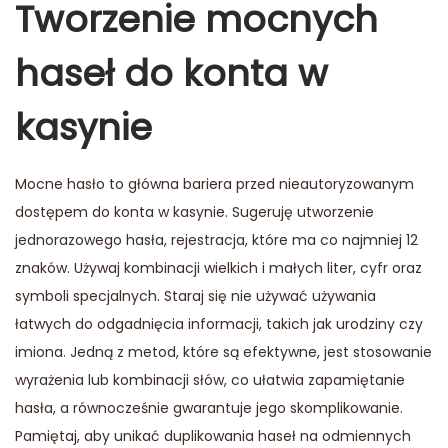
Tworzenie mocnych
haseł do konta w
kasynie
Mocne hasło to główna bariera przed nieautoryzowanym
dostępem do konta w kasynie. Sugeruję utworzenie
jednorazowego hasła,
rejestracja
, które ma co najmniej 12
znaków. Używaj kombinacji wielkich i małych liter, cyfr oraz
symboli specjalnych. Staraj się nie używać używania
łatwych do odgadnięcia informacji, takich jak urodziny czy
imiona. Jedną z metod, które są efektywne, jest stosowanie
wyrażenia lub kombinacji słów, co ułatwia zapamiętanie
hasła, a równocześnie gwarantuje jego skomplikowanie.
Pamiętaj, aby unikać duplikowania haseł na odmiennych