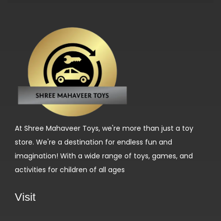
s
j
o
u
e
u
r
s
f
At Shree Mahaveer Toys, we're more than just a toy
r
store. We're a destination for endless fun and
a
imagination! With a wide range of toys, games, and
n
activities for children of all ages
ç
a
Visit
i
s