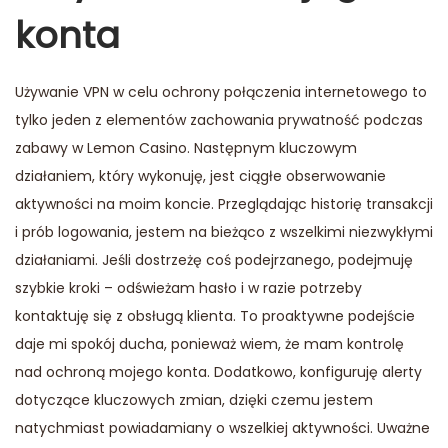
konta
Używanie VPN w celu ochrony połączenia internetowego to
tylko jeden z elementów zachowania prywatność podczas
zabawy w Lemon Casino. Następnym kluczowym
działaniem, który wykonuję, jest ciągłe obserwowanie
aktywności na moim koncie. Przeglądając historię transakcji
i prób logowania, jestem na bieżąco z wszelkimi niezwykłymi
działaniami. Jeśli dostrzeżę coś podejrzanego, podejmuję
szybkie kroki – odświeżam hasło i w razie potrzeby
kontaktuję się z obsługą klienta. To proaktywne podejście
daje mi spokój ducha, ponieważ wiem, że mam kontrolę
nad ochroną mojego konta. Dodatkowo, konfiguruję alerty
dotyczące kluczowych zmian, dzięki czemu jestem
natychmiast powiadamiany o wszelkiej aktywności. Uważne