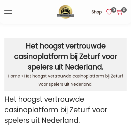
0
0
Shop
Het hoogst vertrouwde
casinoplatform bij Zeturf voor
spelers uit Nederland.
Home
»
Het hoogst vertrouwde casinoplatform bij Zeturf
voor spelers uit Nederland.
Het hoogst vertrouwde
casinoplatform bij Zeturf voor
spelers uit Nederland.