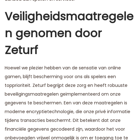
Veiligheidsmaatregele
n genomen door
Zeturf
Hoewel we plezier hebben van de sensatie van online
gamen, blijft bescherming voor ons als spelers een
topprioriteit. Zeturf begrijpt deze zorg en heeft robuuste
beveiligingsmaatregelen geïmplementeerd om onze
gegevens te beschermen. Een van deze maatregelen is
moderne encryptietechnologie, die onze privé informatie
tijdens transacties beschermt. Dit betekent dat onze
financiële gegevens gecodeerd zijn, waardoor het voor
onbevoegden vrijwel onmogelijk is om er toegang toe te