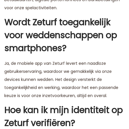
voor onze spelactiviteiten.
Wordt Zeturf toegankelijk
voor weddenschappen op
smartphones?
Ja, de mobiele app van Zeturf levert een naadloze
gebruikerservaring, waardoor we gemakkelijk via onze
devices kunnen wedden. Het design versterkt de
toegankelijkheid en werking, waardoor het een passende
keuze is voor onze inzetvoorkeuren, altijd en overal.
Hoe kan ik mijn identiteit op
Zeturf verifiëren?