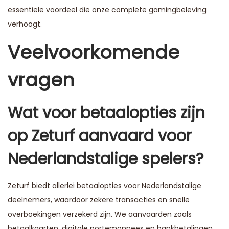
essentiële voordeel die onze complete gamingbeleving
verhoogt.
Veelvoorkomende
vragen
Wat voor betaalopties zijn
op Zeturf aanvaard voor
Nederlandstalige spelers?
Zeturf biedt allerlei betaalopties voor Nederlandstalige
deelnemers, waardoor zekere transacties en snelle
overboekingen verzekerd zijn. We aanvaarden zoals
betaalkaarten, digitale portemonnees en bankbetalingen