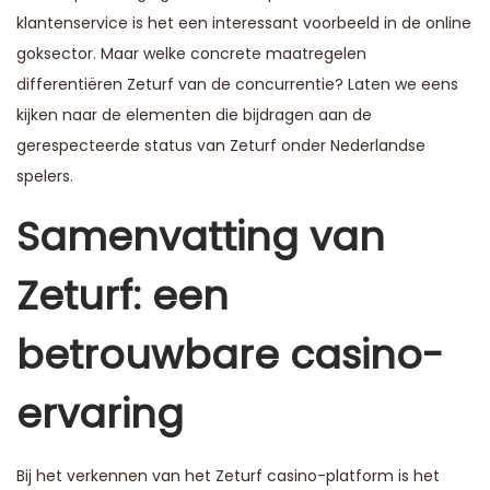
klantenservice is het een interessant voorbeeld in de online
goksector. Maar welke concrete maatregelen
differentiëren Zeturf van de concurrentie? Laten we eens
kijken naar de elementen die bijdragen aan de
gerespecteerde status van Zeturf onder Nederlandse
spelers.
Samenvatting van
Zeturf: een
betrouwbare casino-
ervaring
Bij het verkennen van het Zeturf casino-platform is het