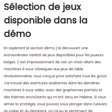
Sélection de jeux
disponible dans la
démo
En explorant la section démo, j’ai découvert une
extraordinaire variété de jeux disponibles pour les joueurs
belges. C’est impressionnant de voir un choix allant des
machines à sous classiques aux jeux de table
révolutionnaires, tous conçus pour satisfaire tous les goûts.
J’ai trouvé des aventures exaltantes dans les dernières
machines à sous vidéo, avec des graphismes parfaits et
des thèmes envoûtants qui m’ont tenu en haleine. Si vous
aimez la stratégie, vous pouvez vous plonger dans l’univers
du poker et du blackjack, où j’ai eu le sentiment de