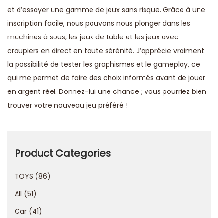
et d’essayer une gamme de jeux sans risque. Grâce à une
inscription facile, nous pouvons nous plonger dans les
machines à sous, les jeux de table et les jeux avec
croupiers en direct en toute sérénité. J’apprécie vraiment
la possibilité de tester les graphismes et le gameplay, ce
qui me permet de faire des choix informés avant de jouer
en argent réel. Donnez-lui une chance ; vous pourriez bien
trouver votre nouveau jeu préféré !
T
u
t
Product Categories
o
TOYS
86
r
i
All
51
e
Car
41