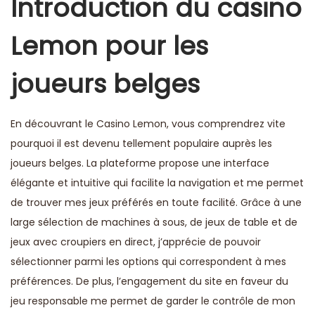
Introduction du casino
Lemon pour les
joueurs belges
En découvrant le Casino Lemon, vous comprendrez vite
pourquoi il est devenu tellement populaire auprès les
joueurs belges. La plateforme propose une interface
élégante et intuitive qui facilite la navigation et me permet
de trouver mes jeux préférés en toute facilité. Grâce à une
large sélection de machines à sous, de jeux de table et de
jeux avec croupiers en direct, j’apprécie de pouvoir
sélectionner parmi les options qui correspondent à mes
préférences. De plus, l’engagement du site en faveur du
jeu responsable me permet de garder le contrôle de mon