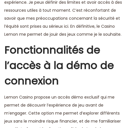
expérience. Je peux définir des limites et avoir accès à des
ressources utiles à tout moment. C’est réconfortant de
savoir que mes préoccupations concernant la sécurité et
l’équité sont prises au sérieux ici. En définitive, le Casino
Lemon me permet de jouir des jeux comme je le souhaite.
Fonctionnalités de
l’accès à la démo de
connexion
Lemon Casino propose un accès démo exclusif qui me
permet de découvrir l’expérience de jeu avant de
m’engager. Cette option me permet d’explorer différents
jeux sans le moindre risque financier, et de me familiariser