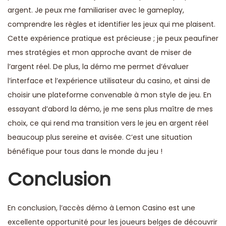
argent. Je peux me familiariser avec le gameplay,
comprendre les règles et identifier les jeux qui me plaisent.
Cette expérience pratique est précieuse ; je peux peaufiner
mes stratégies et mon approche avant de miser de
l’argent réel. De plus, la démo me permet d’évaluer
l’interface et l’expérience utilisateur du casino, et ainsi de
choisir une plateforme convenable à mon style de jeu. En
essayant d’abord la démo, je me sens plus maître de mes
choix, ce qui rend ma transition vers le jeu en argent réel
beaucoup plus sereine et avisée. C’est une situation
bénéfique pour tous dans le monde du jeu !
Conclusion
En conclusion, l’accès démo à Lemon Casino est une
excellente opportunité pour les joueurs belges de découvrir