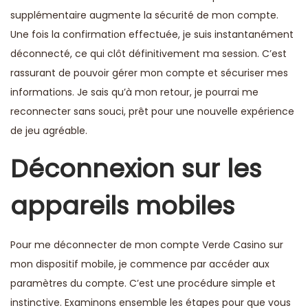
supplémentaire augmente la sécurité de mon compte.
Une fois la confirmation effectuée, je suis instantanément
déconnecté, ce qui clôt définitivement ma session. C’est
rassurant de pouvoir gérer mon compte et sécuriser mes
informations. Je sais qu’à mon retour, je pourrai me
reconnecter sans souci, prêt pour une nouvelle expérience
de jeu agréable.
Déconnexion sur les
appareils mobiles
Pour me déconnecter de mon compte Verde Casino sur
mon dispositif mobile, je commence par accéder aux
paramètres du compte. C’est une procédure simple et
instinctive. Examinons ensemble les étapes pour que vous