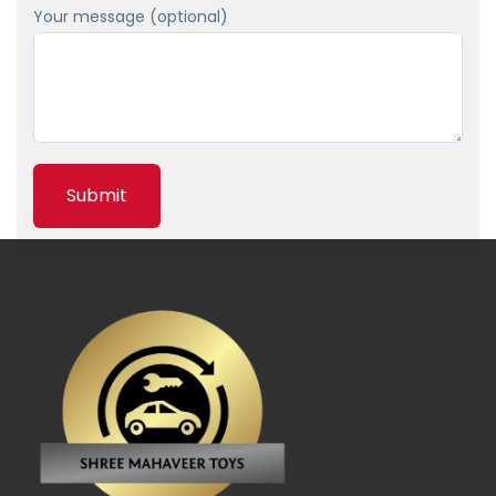
Your message (optional)
e
r
g
l
i
u
t
e
n
t
i
i
t
a
l
i