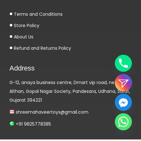
s
Terms and Conditions
a
i
Store Policy
d
About Us
e
Refund and Returns Policy
c
o
Address
n
n
G-12, anaya business centre, Dmart vip road, near
e
Althan, Gopal Nagar Society, Pandesara, Udhana, Surat,
x
Gujarat 394221
i
o
shreemahaveertoys@gmail.com
n
+91 9825778385
à
l