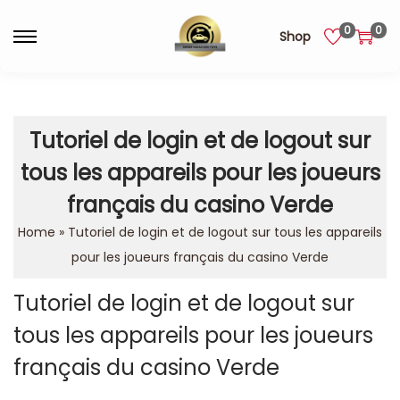
0
0
Shop
Tutoriel de login et de logout sur
tous les appareils pour les joueurs
français du casino Verde
Home
»
Tutoriel de login et de logout sur tous les appareils
pour les joueurs français du casino Verde
Tutoriel de login et de logout sur
tous les appareils pour les joueurs
français du casino Verde