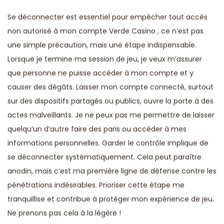
Se déconnecter est essentiel pour empêcher tout accès
non autorisé à mon compte Verde Casino ; ce n’est pas
une simple précaution, mais une étape indispensable.
Lorsque je termine ma session de jeu, je veux m’assurer
que personne ne puisse accéder à mon compte et y
causer des dégâts. Laisser mon compte connecté, surtout
sur des dispositifs partagés ou publics, ouvre la porte à des
actes malveillants. Je ne peux pas me permettre de laisser
quelqu’un d’autre faire des paris ou accéder à mes
informations personnelles. Garder le contrôle implique de
se déconnecter systématiquement. Cela peut paraître
anodin, mais c’est ma première ligne de défense contre les
pénétrations indésirables. Prioriser cette étape me
tranquillise et contribue à protéger mon expérience de jeu.
Ne prenons pas cela à la légère !