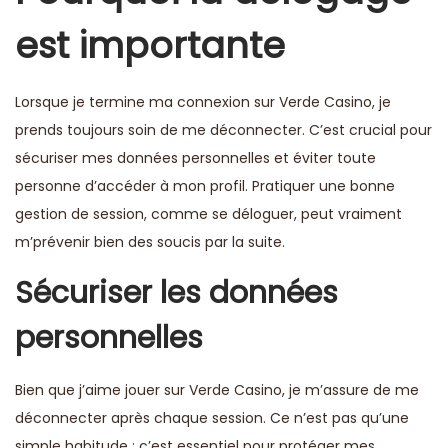
est importante
Lorsque je termine ma connexion sur Verde Casino, je
prends toujours soin de me déconnecter. C’est crucial pour
sécuriser mes données personnelles et éviter toute
personne d’accéder à mon profil. Pratiquer une bonne
gestion de session, comme se déloguer, peut vraiment
m’prévenir bien des soucis par la suite.
Sécuriser les données
personnelles
Bien que j’aime jouer sur Verde Casino, je m’assure de me
déconnecter après chaque session. Ce n’est pas qu’une
simple habitude ; c’est essentiel pour protéger mes