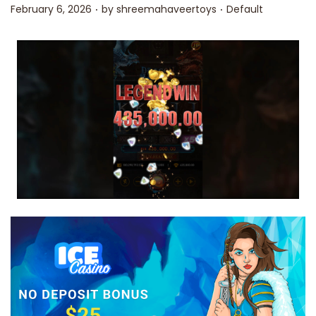
.
.
Posted on
Posted in
February 6, 2026
by
shreemahaveertoys
Default