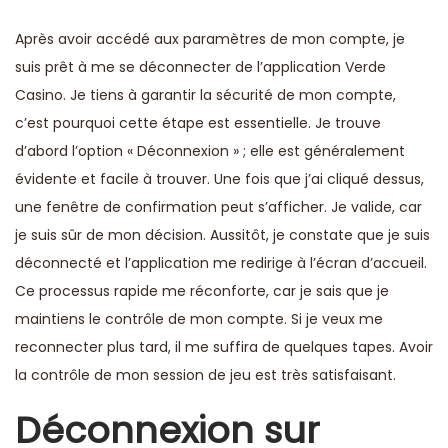
Après avoir accédé aux paramètres de mon compte, je
suis prêt à me se déconnecter de l’application Verde
Casino. Je tiens à garantir la sécurité de mon compte,
c’est pourquoi cette étape est essentielle. Je trouve
d’abord l’option « Déconnexion » ; elle est généralement
évidente et facile à trouver. Une fois que j’ai cliqué dessus,
une fenêtre de confirmation peut s’afficher. Je valide, car
je suis sûr de mon décision. Aussitôt, je constate que je suis
déconnecté et l’application me redirige à l’écran d’accueil.
Ce processus rapide me réconforte, car je sais que je
maintiens le contrôle de mon compte. Si je veux me
reconnecter plus tard, il me suffira de quelques tapes. Avoir
la contrôle de mon session de jeu est très satisfaisant.
Déconnexion sur