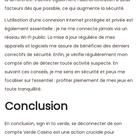
facteurs dès que possible, ce qui augmente la sécurité.
L’utilisation d’une connexion internet protégée et privée est
également essentielle ; je ne me connecte jamais via un
réseau Wi-Fi public. La mise à jour régulière de mes
appareils et logiciels me assure de bénéficier des derniers
correctifs de sécurité. Enfin, je vérifie régulièrement mon
compte afin de détecter toute activité suspecte. En
suivant ces conseils, je me sens en sécurité et peux me
focaliser sur l’essentiel : profiter pleinement de mes jeux en
toute tranquillité.
Conclusion
En conclusion,
sign in to verde
, se déconnecter de son
compte Verde Casino est une action cruciale pour