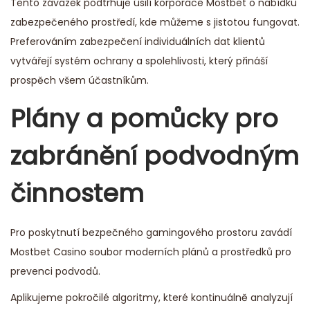
Tento závazek podtrhuje úsilí korporace Mostbet o nabídku
zabezpečeného prostředí, kde můžeme s jistotou fungovat.
Preferováním zabezpečení individuálních dat klientů
vytvářejí systém ochrany a spolehlivosti, který přináší
prospěch všem účastníkům.
Plány a pomůcky pro
zabránění podvodným
činnostem
Pro poskytnutí bezpečného gamingového prostoru zavádí
Mostbet Casino soubor moderních plánů a prostředků pro
prevenci podvodů.
Aplikujeme pokročilé algoritmy, které kontinuálně analyzují