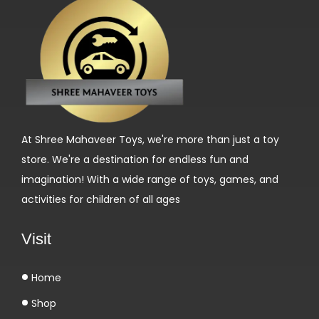
e
V
o
l
l
s
t
At Shree Mahaveer Toys, we're more than just a toy
ä
store. We're a destination for endless fun and
n
imagination! With a wide range of toys, games, and
d
activities for children of all ages
i
g
Visit
e
s
Home
L
Shop
e