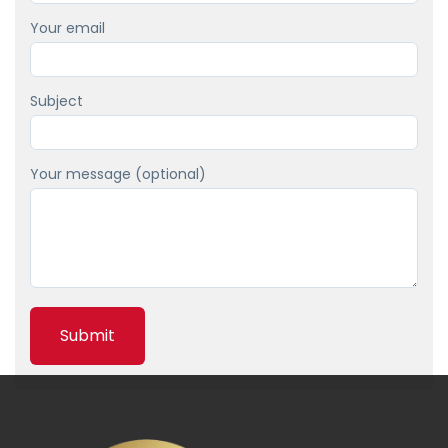
e
Your email
r
n
a
Subject
t
i
Your message (optional)
v
f
ö
r
S
v
e
r
i
g