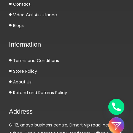
i
Contact
t
Video Call Assistance
f
Blogs
a
d
Information
e
n
Terms and Conditions
f
ü
Store Policy
r
About Us
s
Refund and Returns Policy
i
c
Address
h
e
G-12, anaya business centre, Dmart vip road, near
r