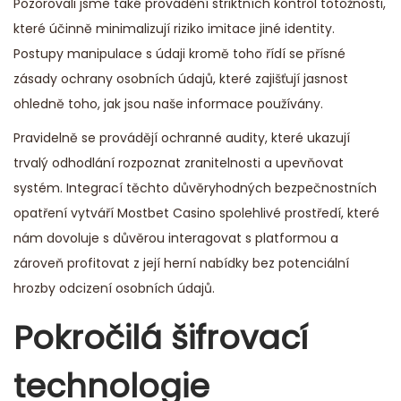
Pozorovali jsme také provádění striktních kontrol totožnosti,
které účinně minimalizují riziko imitace jiné identity.
Postupy manipulace s údaji kromě toho řídí se přísné
zásady ochrany osobních údajů, které zajišťují jasnost
ohledně toho, jak jsou naše informace používány.
Pravidelně se provádějí ochranné audity, které ukazují
trvalý odhodlání rozpoznat zranitelnosti a upevňovat
systém. Integrací těchto důvěryhodných bezpečnostních
opatření vytváří Mostbet Casino spolehlivé prostředí, které
nám dovoluje s důvěrou interagovat s platformou a
zároveň profitovat z její herní nabídky bez potenciální
hrozby odcizení osobních údajů.
Pokročilá šifrovací
technologie