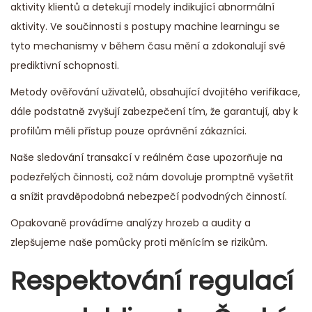
aktivity klientů a detekují modely indikující abnormální
aktivity. Ve součinnosti s postupy machine learningu se
tyto mechanismy v během času mění a zdokonalují své
prediktivní schopnosti.
Metody ověřování uživatelů, obsahující dvojitého verifikace,
dále podstatně zvyšují zabezpečení tím, že garantují, aby k
profilům měli přístup pouze oprávnění zákazníci.
Naše sledování transakcí v reálném čase upozorňuje na
podezřelých činnosti, což nám dovoluje promptně vyšetřit
a snížit pravděpodobná nebezpečí podvodných činností.
Opakovaně provádíme analýzy hrozeb a audity a
zlepšujeme naše pomůcky proti měnícím se rizikům.
Respektování regulací