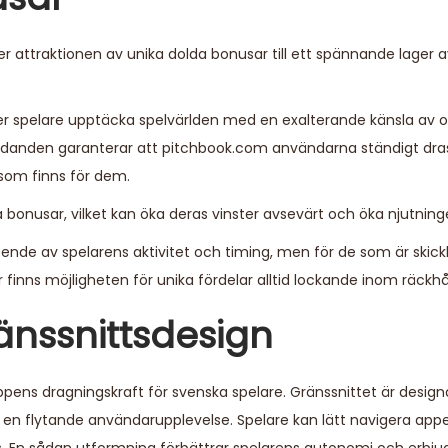
 attraktionen av unika dolda bonusar till ett spännande lager 
ter spelare upptäcka spelvärlden med en exalterande känsla av
udanden garanterar att
pitchbook.com
användarna ständigt dras i
 som finns för dem.
 bonusar, vilket kan öka deras vinster avsevärt och öka njutning
roende av spelarens aktivitet och timing, men för de som är skick
finns möjligheten för unika fördelar alltid lockande inom räckhål
änssnittsdesign
ppens dragningskraft för svenska spelare. Gränssnittet är desig
ler en flytande användarupplevelse. Spelare kan lätt navigera app