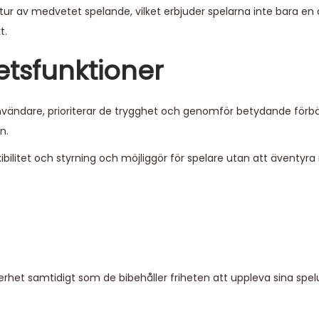
ur av medvetet spelande, vilket erbjuder spelarna inte bara en
t.
etsfunktioner
användare,
prioriterar
de trygghet och genomför betydande förbät
n.
ilitet och styrning och möjliggör för spelare utan att äventyr
het samtidigt som de bibehåller friheten att uppleva sina spel