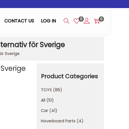
0
0
CONTACT US
LOG IN
ernativ för Sverige
ör Sverige
 Sverige
Product Categories
TOYS
86
All
51
Car
41
Hoverboard Parts
4