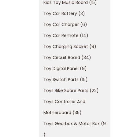
Kids Toy Music Board
15
Toy Car Battery
3
Toy Car Charger
6
Toy Car Remote
14
Toy Charging Socket
8
Toy Circuit Board
34
Toy Digital Panel
9
Toy Switch Parts
15
Toys Bike Spare Parts
22
Toys Controller And
Motherboard
35
Toys Gearbox & Motor Box
9