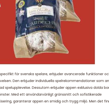
specifikt för svenska spelare, erbjuder avancerade funktioner o
velsen. Den erbjuder individuella spelrekommendationer som anp
assad spelupplevelse. Dessutom erbjuder appen exklusiva dolda b
ster. Med ett användarvänligt gränssnitt och sofistikerade
isering, garanterar appen en smidig och trygg miljö. Men det fi