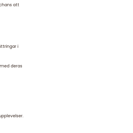
 chans att
tringar i
a med deras
upplevelser.