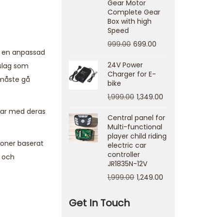
Gear Motor
Complete Gear
Box with high
Speed
999.00
699.00
a en anpassad
24V Power
rslag som
Charger for E-
 måste gå
bike
1,999.00
1,349.00
rar med deras
Central panel for
Multi-functional
player child riding
ioner baserat
electric car
controller
r och
JR1835N-12V
1,999.00
1,249.00
Get In Touch