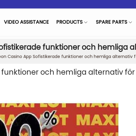
VIDEO ASSISTANCE
PRODUCTS
SPARE PARTS
fistikerade funktioner och hemliga alt
eon Casino App Sofistikerade funktioner och hemliga alternativ f
funktioner och hemliga alternativ för
in