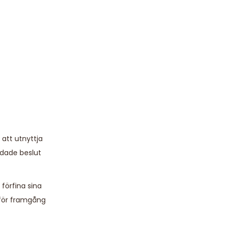
att utnyttja
ndade beslut
förfina sina
 för framgång