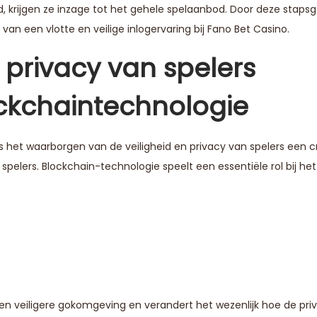
d, krijgen ze inzage tot het gehele spelaanbod. Door deze stapsg
van een vlotte en veilige inlogervaring bij Fano Bet Casino.
privacy van spelers
ckchaintechnologie
s het waarborgen van de veiligheid en privacy van spelers een c
pelers. Blockchain-technologie speelt een essentiële rol bij he
en veiligere gokomgeving en verandert het wezenlijk hoe de pri