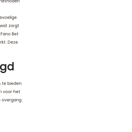
almethoden
evoelige
wat zorgt
 Fano Bet
rkt. Deze
egd
 te bieden.
n voor het
le overgang