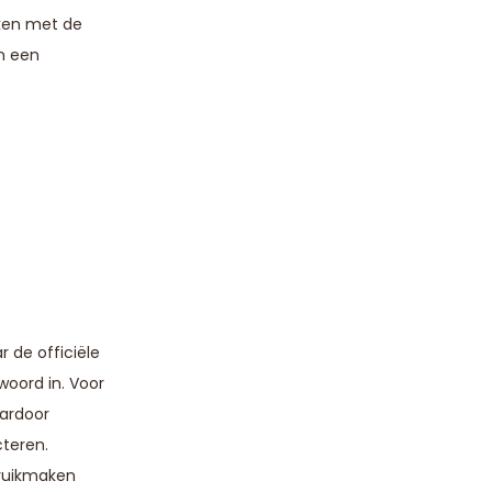
aken met de
en een
r de officiële
woord in. Voor
aardoor
cteren.
bruikmaken