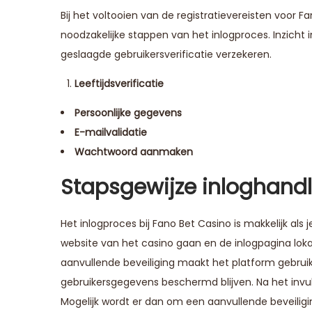
Bij het voltooien van de registratievereisten voor
noodzakelijke stappen van het inlogproces. Inzicht
geslaagde gebruikersverificatie verzekeren.
Leeftijdsverificatie
Persoonlijke gegevens
E-mailvalidatie
Wachtwoord aanmaken
Stapsgewijze inloghandl
Het inlogproces bij Fano Bet Casino is makkelijk als
website van het casino gaan en de inlogpagina lok
aanvullende beveiliging maakt het platform gebrui
gebruikersgegevens beschermd blijven. Na het invul
Mogelijk wordt er dan om een aanvullende beveiligin