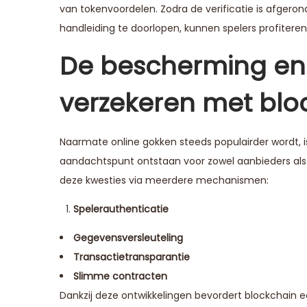
van tokenvoordelen. Zodra de verificatie is afgeron
handleiding te doorlopen, kunnen spelers profiteren 
De bescherming en 
verzekeren met blo
Naarmate online gokken steeds populairder wordt, i
aandachtspunt ontstaan voor zowel aanbieders als s
deze kwesties via meerdere mechanismen:
Spelerauthenticatie
Gegevensversleuteling
Transactietransparantie
Slimme contracten
Dankzij deze ontwikkelingen bevordert blockchain e