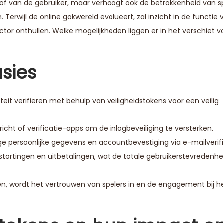
loof van de gebruiker, maar verhoogt ook de betrokkenheid van s
Terwijl de online gokwereld evolueert, zal inzicht in de functie
tor onthullen. Welke mogelijkheden liggen er in het verschiet v
usies
teit verifiëren met behulp van veiligheidstokens voor een veilig
cht of verificatie-apps om de inlogbeveiliging te versterken.
ige persoonlijke gegevens en accountbevestiging via e-mailverifi
stortingen en uitbetalingen, wat de totale gebruikerstevredenhei
n, wordt het vertrouwen van spelers in en de engagement bij 