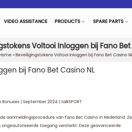
VIDEO ASSISTANCE
PRODUCTS
SPARE PARTS
ngstokens Voltooi Inloggen bij Fano Bet
Home
»
Beveiligingstokens Voltooi Inloggen bij Fano Bet Casino N
oggen bij Fano Bet Casino NL
in
n de aanmeldingsprocedure van Fano Bet Casino in Nederland. Ze 
gen ongeautoriseerde toegang versterkt. Deze geavanceerde