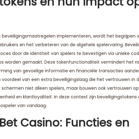
idstokens en hun impact o
e beveiligingsmaatregelen implementeren, wordt het begrijpen 
gebruikers en het verbeteren van de algehele spelervaring. Beveil
oces door de identiteit van spelers te bevestigen via unieke co
s worden gemaakt. Deze tokenfunctionaliteit vermindert het ri
ng van gevoelige informatie en financiële transacties aanzienl
n voordeel van een extra beveiligingslaag die het vertrouwen in 
 schermen niet alleen spelers, maar bouwen ook vertrouwen op 
nheid en klantloyaliteit. In deze context zijn beveiligingstoken
ospeler van vandaag.
Bet Casino: Functies en