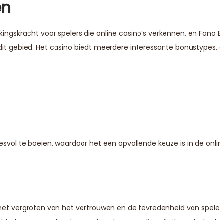
en
kingskracht voor spelers die online casino’s verkennen, en Fano 
t gebied. Het casino biedt meerdere interessante bonustypes, di
svol te boeien, waardoor het een opvallende keuze is in de onli
 het vergroten van het vertrouwen en de tevredenheid van speler