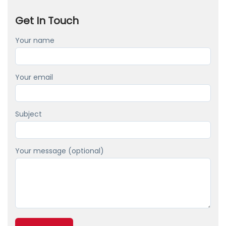
s
Get In Touch
i
n
Your name
o
N
Your email
L
S
l
Subject
o
t
Your message (optional)
e
x
o
C
a
s