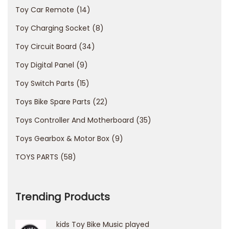
Toy Car Remote
14
o
k
Toy Charging Socket
8
e
Toy Circuit Board
34
n
Toy Digital Panel
9
s
V
Toy Switch Parts
15
o
Toys Bike Spare Parts
22
l
Toys Controller And Motherboard
35
t
Toys Gearbox & Motor Box
9
o
o
TOYS PARTS
58
i
I
Trending Products
n
l
kids Toy Bike Music played
o