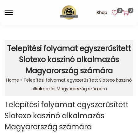
0
0
Shop
Telepítési folyamat egyszerűsített
Slotexo kaszinó alkalmazás
Magyarország számára
Home
»
Telepítési folyamat egyszerűsített Slotexo kaszinó
alkalmazás Magyarország számára
Telepítési folyamat egyszerűsített
Slotexo kaszinó alkalmazás
Magyarország számára