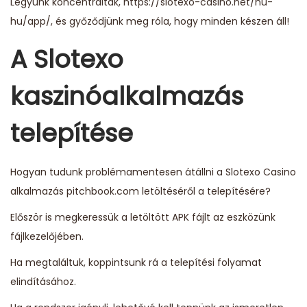
Legyünk koncentráltak,
https://slotexo-casino.net/hu-
hu/app/
, és győződjünk meg róla, hogy minden készen áll!
A Slotexo
kaszinóalkalmazás
telepítése
Hogyan tudunk problémamentesen átállni a Slotexo Casino
alkalmazás
pitchbook.com
letöltéséről a telepítésére?
Először is megkeressük a letöltött APK fájlt az eszközünk
fájlkezelőjében.
Ha megtaláltuk, koppintsunk rá a telepítési folyamat
elindításához.