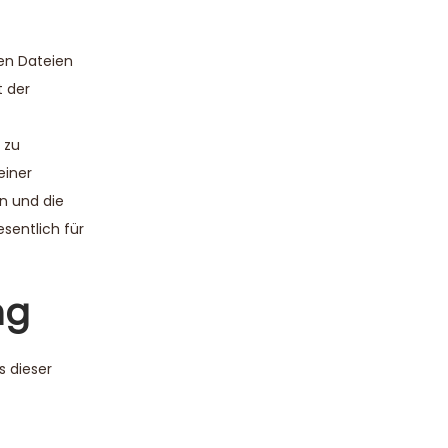
ten Dateien
t der
 zu
einer
n und die
entlich für
ng
s dieser