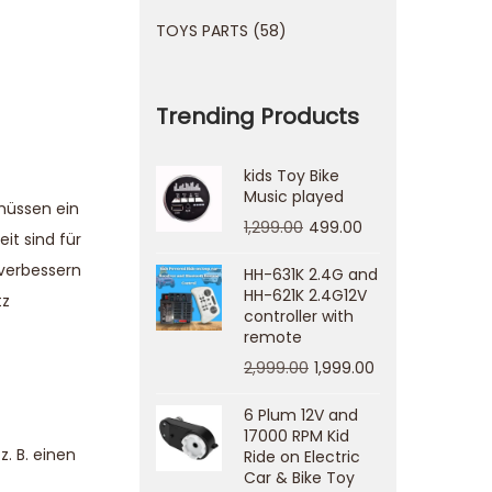
TOYS PARTS
58
Trending Products
kids Toy Bike
Music played
müssen ein
1,299.00
499.00
it sind für
 verbessern
HH-631K 2.4G and
HH-621K 2.4G12V
tz
controller with
remote
2,999.00
1,999.00
6 Plum 12V and
17000 RPM Kid
. B. einen
Ride on Electric
Car & Bike Toy