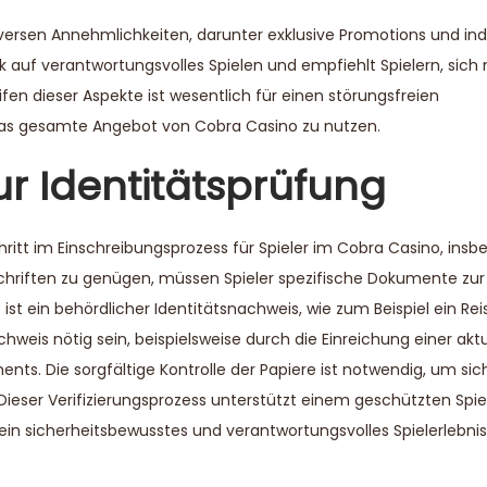
diversen Annehmlichkeiten, darunter exklusive Promotions und ind
k auf verantwortungsvolles Spielen und empfiehlt Spielern, sich
n dieser Aspekte ist wesentlich für einen störungsfreien
 das gesamte Angebot von Cobra Casino zu nutzen.
ur Identitätsprüfung
hritt im Einschreibungsprozess für Spieler im Cobra Casino, insb
chriften zu genügen, müssen Spieler spezifische Dokumente zur 
st ein behördlicher Identitätsnachweis, wie zum Beispiel ein R
hweis nötig sein, beispielsweise durch die Einreichung einer akt
. Die sorgfältige Kontrolle der Papiere ist notwendig, um sich
. Dieser Verifizierungsprozess unterstützt einem geschützten Spiel
r ein sicherheitsbewusstes und verantwortungsvolles Spielerlebni