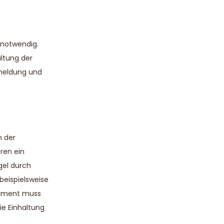
 notwendig.
ltung der
nmeldung und
n der
ren ein
egel durch
beispielsweise
okument muss
ie Einhaltung