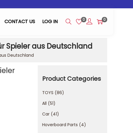
0
0
CONTACT US
LOG IN
Spieler aus Deutschland
aus Deutschland
eler
Product Categories
TOYS
86
All
51
Car
41
Hoverboard Parts
4