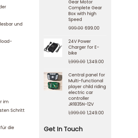
Gear Motor
der
Complete Gear
Box with high
Speed
 lesbar und
999.00
699.00
pload-
24V Power
Charger for E-
bike
1,999.00
1,349.00
Central panel for
Multi-functional
player child riding
electric car
controller
r im
JR1835N-12V
sten Schritt
1,999.00
1,249.00
für die
Get In Touch