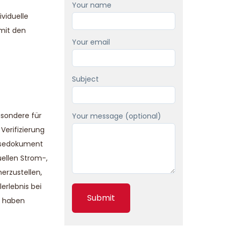
Your name
ividuelle
 mit den
Your email
Subject
esondere für
Your message (optional)
Verifizierung
eisedokument
uellen Strom-,
erzustellen,
erlebnis bei
s haben