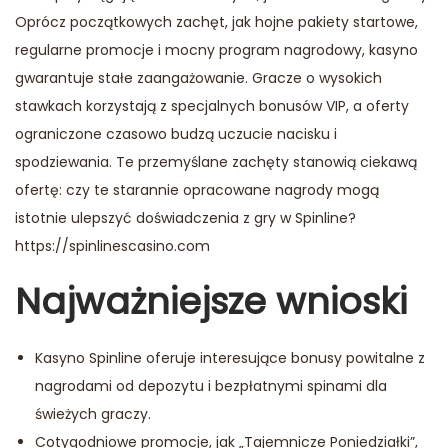
Oprócz początkowych zachęt, jak hojne pakiety startowe,
regularne promocje i mocny program nagrodowy, kasyno
gwarantuje stałe zaangażowanie. Gracze o wysokich
stawkach korzystają z specjalnych bonusów VIP, a oferty
ograniczone czasowo budzą uczucie nacisku i
spodziewania. Te przemyślane zachęty stanowią ciekawą
ofertę: czy te starannie opracowane nagrody mogą
istotnie ulepszyć doświadczenia z gry w Spinline?
https://spinlinescasino.com
Najważniejsze wnioski
Kasyno Spinline oferuje interesujące bonusy powitalne z
nagrodami od depozytu i bezpłatnymi spinami dla
świeżych graczy.
Cotygodniowe promocje, jak „Tajemnicze Poniedziałki”,