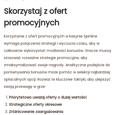
Skorzystaj z ofert
promocyjnych
Korzystanie z ofert promocyjnych w kasynie Spinline
wymaga połączenia strategii i wyczucia czasu, aby w
całkowicie wykorzystać możliwości bonusów. Gracze muszą
stosować rozważne strategie promocyjne, aby
zmaksymalizować swoje nagrody. Analityczne podejście do
porównywania bonusów może pomóc w selekcji najbardziej
opłacalnych opcji. Rozważ te kluczowe taktyki, aby ulepszyć
swoją przewagę w grze:
Priorytetowo uważaj oferty o dużej wartości
Strategiczne oferty okresowe
Zróżnicowanie zaangażowania