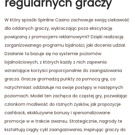
regularnych graczy
W który sposób Spinline Casino zachowuje swoją ciekawość
dla oddanych graczy, wykraczając poza ekscytację
powiązaną z promocjami reklamowymi? Dzięki realizację
zorganizowanego programu lojalności, jaki docenia udział.
Działanie ta bazuje się na systemie poziomów
lojalnościowych, z których każdy z nich zapewnia
wzrastające korzyści proporcjonalnie do zaangażowania
gracza. Gracze gromadzą punkty za pomocą grę, co
natychmiast oddziałuje na swoje postępy w następnych
poziomach. Model ten zachęca do częstej gry, pozwalając
członkom możliwość do różnych zysków, jak propozycje
cashback, ekskluzywne bonusy i spersonalizowane
promocje w w trakcie awansu. Strategicznie, nagrody te
kształtują ciągły cykl zaangażowania, inspirując graczy do