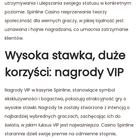
utrzymywania i ulepszania swojego statusu w konkretnym
poziomie. Spinline Casino nieprzerwanie tworzy
społeczność dla wiernych graczy, w jakiej lojalność jest
uznawana i hojnie nagradzana, co umacnia zatrzymanie
klientów.
Wysoka stawka, duże
korzyści: nagrody VIP
Nagrody VIP w kasynie Spinline, stanowiące symbol
ekskluzywności i bogactwa, pokazują atrakcyjność gry o
wysokie stawki. Nagrody te zostały stworzone z intencją o
najbardziej wybrednych graczach, zachęcając ich do
świata, w jakim luksus VIP jest najważniejsza. Casino Spinline
starannie dzieli swoje premie na odmienne stopnie,