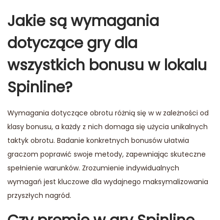
Jakie są wymagania
dotyczące gry dla
wszystkich bonusu w lokalu
Spinline?
Wymagania dotyczące obrotu różnią się w w zależności od
klasy bonusu, a każdy z nich domaga się użycia unikalnych
taktyk obrotu. Badanie konkretnych bonusów ułatwia
graczom poprawić swoje metody, zapewniając skuteczne
spełnienie warunków. Zrozumienie indywidualnych
wymagań jest kluczowe dla wydajnego maksymalizowania
przyszłych nagród.