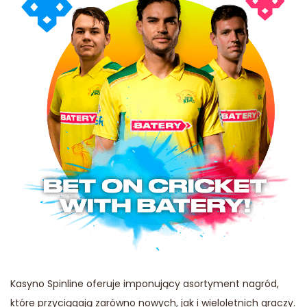
Kasyno Spinline oferuje imponujący asortyment nagród,
które przyciągają zarówno nowych, jak i wieloletnich graczy.