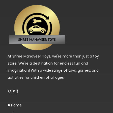
e
n
d
e
p
o
s
i
At Shree Mahaveer Toys, we're more than just a toy
t
store. We're a destination for endless fun and
i
imagination! With a wide range of toys, games, and
e
activities for children of all ages
s
b
Visit
i
j
Home
S