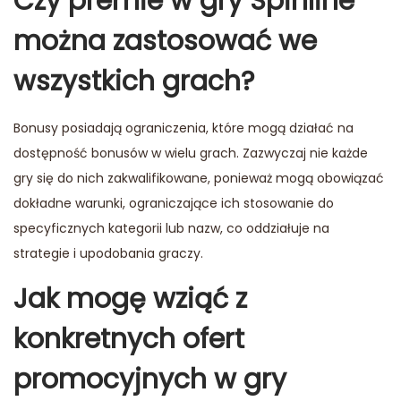
Czy premie w gry Spinline
można zastosować we
wszystkich grach?
Bonusy posiadają ograniczenia, które mogą działać na
dostępność bonusów w wielu grach. Zazwyczaj nie każde
gry się do nich zakwalifikowane, ponieważ mogą obowiązać
dokładne warunki, ograniczające ich stosowanie do
specyficznych kategorii lub nazw, co oddziałuje na
strategie i upodobania graczy.
Jak mogę wziąć z
konkretnych ofert
promocyjnych w gry