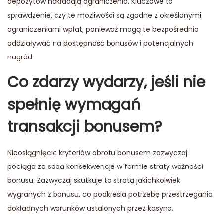
depozytów nakładają ograniczenia. Kluczowe to
sprawdzenie, czy te możliwości są zgodne z określonymi
ograniczeniami wpłat, ponieważ mogą te bezpośrednio
oddziaływać na dostępność bonusów i potencjalnych
nagród.
Co zdarzy wydarzy, jeśli nie
spełnię wymagań
transakcji bonusem?
Nieosiągnięcie kryteriów obrotu bonusem zazwyczaj
pociąga za sobą konsekwencje w formie straty ważności
bonusu. Zazwyczaj skutkuje to stratą jakichkolwiek
wygranych z bonusu, co podkreśla potrzebę przestrzegania
dokładnych warunków ustalonych przez kasyno.