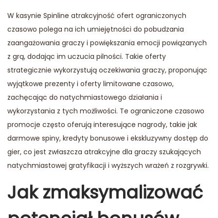
W kasynie Spinline atrakcyjność ofert ograniczonych
czasowo polega na ich umiejętności do pobudzania
zaangażowania graczy i powiększania emocji powiązanych
z grą, dodając im uczucia pilności. Takie oferty
strategicznie wykorzystują oczekiwania graczy, proponując
wyjątkowe prezenty i oferty limitowane czasowo,
zachęcając do natychmiastowego działania i
wykorzystania z tych możliwości. Te ograniczone czasowo
promocje często oferują interesujące nagrody, takie jak
darmowe spiny, kredyty bonusowe i ekskluzywny dostęp do
gier, co jest zwłaszcza atrakcyjne dla graczy szukających
natychmiastowej gratyfikacji i wyższych wrażeń z rozgrywki.
Jak zmaksymalizować