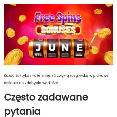
Każda taktyka może zmienić zwykłą rozgrywkę w planowe
dążenie do zdobycia wartości.
Często zadawane
pytania