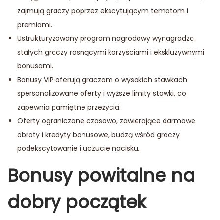
zajmują graczy poprzez ekscytującym tematom i
premiami.
Ustrukturyzowany program nagrodowy wynagradza
stałych graczy rosnącymi korzyściami i ekskluzywnymi
bonusami.
Bonusy VIP oferują graczom o wysokich stawkach
spersonalizowane oferty i wyższe limity stawki, co
zapewnia pamiętne przeżycia.
Oferty ograniczone czasowo, zawierające darmowe
obroty i kredyty bonusowe, budzą wśród graczy
podekscytowanie i uczucie nacisku.
Bonusy powitalne na
dobry początek