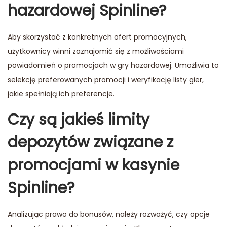
hazardowej Spinline?
Aby skorzystać z konkretnych ofert promocyjnych,
użytkownicy winni zaznajomić się z możliwościami
powiadomień o promocjach w gry hazardowej. Umożliwia to
selekcję preferowanych promocji i weryfikację listy gier,
jakie spełniają ich preferencje.
Czy są jakieś limity
depozytów związane z
promocjami w kasynie
Spinline?
Analizując prawo do bonusów, należy rozważyć, czy opcje