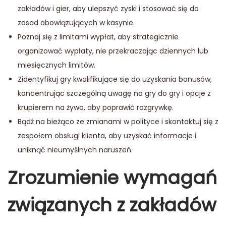
zakładów i gier, aby ulepszyć zyski i stosować się do
zasad obowiązujących w kasynie.
Poznaj się z limitami wypłat, aby strategicznie
organizować wypłaty, nie przekraczając dziennych lub
miesięcznych limitów.
Zidentyfikuj gry kwalifikujące się do uzyskania bonusów,
koncentrując szczególną uwagę na gry do gry i opcje z
krupierem na żywo, aby poprawić rozgrywkę.
Bądź na bieżąco ze zmianami w polityce i skontaktuj się z
zespołem obsługi klienta, aby uzyskać informacje i
uniknąć nieumyślnych naruszeń.
Zrozumienie wymagań
związanych z zakładów