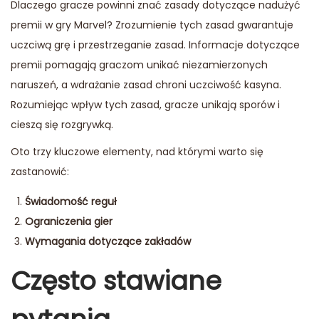
Dlaczego gracze powinni znać zasady dotyczące nadużyć
premii w gry Marvel? Zrozumienie tych zasad gwarantuje
uczciwą grę i przestrzeganie zasad. Informacje dotyczące
premii pomagają graczom unikać niezamierzonych
naruszeń, a wdrażanie zasad chroni uczciwość kasyna.
Rozumiejąc wpływ tych zasad, gracze unikają sporów i
cieszą się rozgrywką.
Oto trzy kluczowe elementy, nad którymi warto się
zastanowić:
Świadomość reguł
Ograniczenia gier
Wymagania dotyczące zakładów
Często stawiane