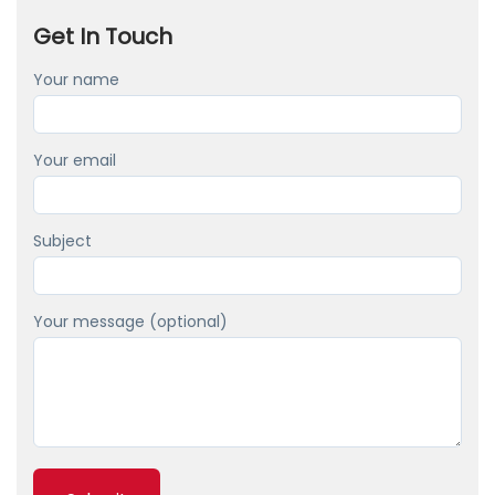
ρ
Get In Touch
ε
ι
Your name
κ
ε
Your email
ρ
δ
ι
Subject
σ
μ
Your message (optional)
έ
ν
α
K
a
s