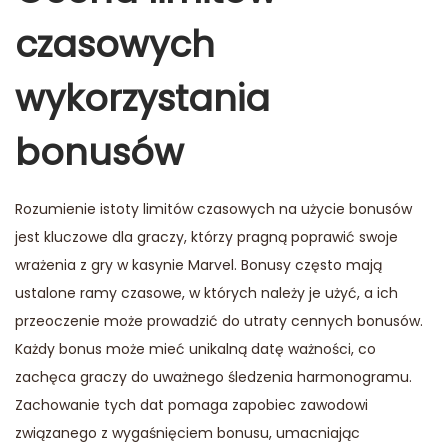
czasowych
wykorzystania
bonusów
Rozumienie istoty limitów czasowych na użycie bonusów
jest kluczowe dla graczy, którzy pragną poprawić swoje
wrażenia z gry w kasynie Marvel. Bonusy często mają
ustalone ramy czasowe, w których należy je użyć, a ich
przeoczenie może prowadzić do utraty cennych bonusów.
Każdy bonus może mieć unikalną datę ważności, co
zachęca graczy do uważnego śledzenia harmonogramu.
Zachowanie tych dat pomaga zapobiec zawodowi
związanego z wygaśnięciem bonusu, umacniając