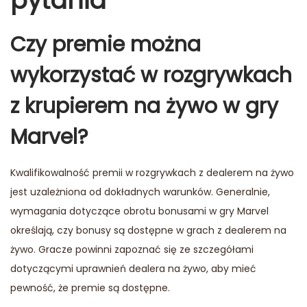
pytania
Czy premie można
wykorzystać w rozgrywkach
z krupierem na żywo w gry
Marvel?
Kwalifikowalność premii w rozgrywkach z dealerem na żywo
jest uzależniona od dokładnych warunków. Generalnie,
wymagania dotyczące obrotu bonusami w gry Marvel
określają, czy bonusy są dostępne w grach z dealerem na
żywo. Gracze powinni zapoznać się ze szczegółami
dotyczącymi uprawnień dealera na żywo, aby mieć
pewność, że premie są dostępne.