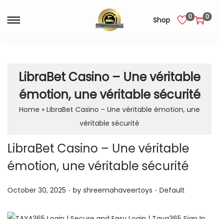
0
0
Shop
LibraBet Casino – Une véritable
émotion, une véritable sécurité
Home
»
LibraBet Casino – Une véritable émotion, une
véritable sécurité
LibraBet Casino – Une véritable
émotion, une véritable sécurité
.
.
Posted on
Posted in
October 30, 2025
by
shreemahaveertoys
Default