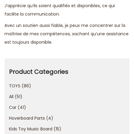
J’apprécie qu’ils soient qualifiés et disponibles, ce qui
facilite la communication.
Avec un soutien aussi fiable, je peux me concentrer sur la
maîtrise de mes compétences, sachant qu’une assistance
est toujours disponible.
A
h
o
Product Categories
l
TOYS
86
m
i
All
51
n
Car
41
d
Hoverboard Parts
4
e
n
Kids Toy Music Board
15