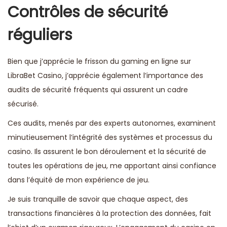
Contrôles de sécurité
réguliers
Bien que j’apprécie le frisson du gaming en ligne sur
LibraBet Casino, j’apprécie également l’importance des
audits de sécurité fréquents qui assurent un cadre
sécurisé.
Ces audits, menés par des experts autonomes, examinent
minutieusement l’intégrité des systèmes et processus du
casino. Ils assurent le bon déroulement et la sécurité de
toutes les opérations de jeu, me apportant ainsi confiance
dans l’équité de mon expérience de jeu.
Je suis tranquille de savoir que chaque aspect, des
transactions financières à la protection des données, fait