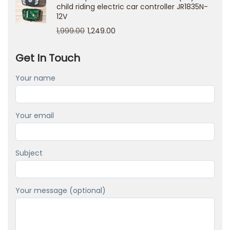
i
child riding electric car controller JR1835N-
12V
m
1,999.00
1,249.00
b
o
Get In Touch
K
a
Your name
s
z
Your email
i
n
ó
Subject
b
a
Your message (optional)
n
M
é