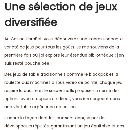
Une sélection de jeux
diversifiée
Au Casino LibraBet, vous découvrirez une impressionnante
variété de jeux pour tous les goûts. Je me souviens de la
première fois où j’ai exploré leur étendue bibliothèque : j’en
suis resté bouche bée !
Des jeux de table traditionnels comme le blackjack et la
roulette aux machines à sous vidéo de pointe, chaque jeu
respire la qualité et le suspense. Ils proposent même des
options avec croupiers en direct, vous immergeant dans
une véritable expérience de casino.
J’adore la façon dont les jeux sont conçus par des
développeurs réputés, garantissant un jeu équitable et des