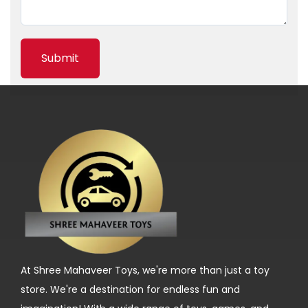
t
h
o
d
e
s
d
e
p
a
i
e
m
e
At Shree Mahaveer Toys, we're more than just a toy
n
store. We're a destination for endless fun and
t