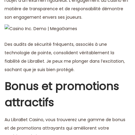
l’objet d’un examen rigoureux. L’engagement du casino en
matière de transparence et de responsabilité démontre
son engagement envers ses joueurs.
Des audits de sécurité fréquents, associés à une
technologie de pointe, consolident véritablement la
fiabilité de LibraBet. Je peux me plonger dans l’excitation,
sachant que je suis bien protégé.
Bonus et promotions
attractifs
Au LibraBet Casino, vous trouverez une gamme de bonus
et de promotions attrayants qui améliorent votre