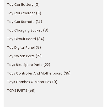
f
Toy Car Battery
3
o
Toy Car Charger
6
g
Toy Car Remote
14
a
d
Toy Charging Socket
8
á
Toy Circuit Board
34
s
Toy Digital Panel
9
d
í
Toy Switch Parts
15
j
Toys Bike Spare Parts
22
a
Toys Controller And Motherboard
35
t
Toys Gearbox & Motor Box
9
é
r
TOYS PARTS
58
M
a