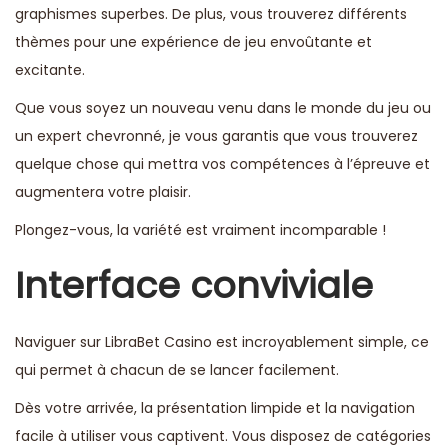
graphismes superbes. De plus, vous trouverez différents
thèmes pour une expérience de jeu envoûtante et
excitante.
Que vous soyez un nouveau venu dans le monde du jeu ou
un expert chevronné, je vous garantis que vous trouverez
quelque chose qui mettra vos compétences à l’épreuve et
augmentera votre plaisir.
Plongez-vous, la variété est vraiment incomparable !
Interface conviviale
Naviguer sur LibraBet Casino est incroyablement simple, ce
qui permet à chacun de se lancer facilement.
Dès votre arrivée, la présentation limpide et la navigation
facile à utiliser vous captivent. Vous disposez de catégories