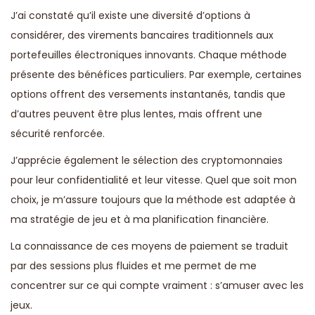
J’ai constaté qu’il existe une diversité d’options à
considérer, des virements bancaires traditionnels aux
portefeuilles électroniques innovants. Chaque méthode
présente des bénéfices particuliers. Par exemple, certaines
options offrent des versements instantanés, tandis que
d’autres peuvent être plus lentes, mais offrent une
sécurité renforcée.
J’apprécie également le sélection des cryptomonnaies
pour leur confidentialité et leur vitesse. Quel que soit mon
choix, je m’assure toujours que la méthode est adaptée à
ma stratégie de jeu et à ma planification financière.
La connaissance de ces moyens de paiement se traduit
par des sessions plus fluides et me permet de me
concentrer sur ce qui compte vraiment : s’amuser avec les
jeux.