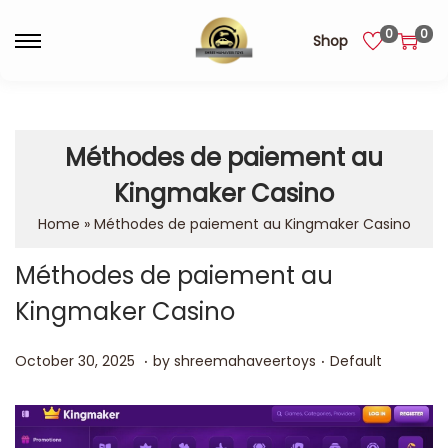
0
0
Shop
Méthodes de paiement au
Kingmaker Casino
Home
»
Méthodes de paiement au Kingmaker Casino
Méthodes de paiement au
Kingmaker Casino
.
.
Posted on
Posted in
M
October 30, 2025
by
shreemahaveertoys
Default
a
y
2