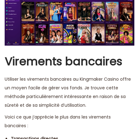
Virements bancaires
Utiliser les virements bancaires au Kingmaker Casino offre
un moyen facile de gérer vos fonds. Je trouve cette
méthode particulièrement intéressante en raison de sa
sûreté et de sa simplicité d’utilisation.
Voici ce que j’apprécie le plus dans les virements
bancaires :
Transactions directes