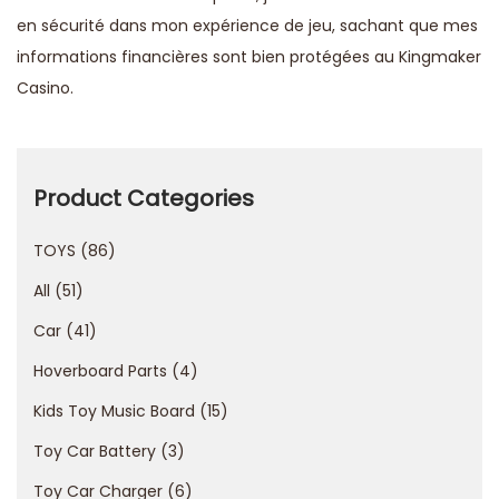
en sécurité dans mon expérience de jeu, sachant que mes
informations financières sont bien protégées au Kingmaker
Casino.
L
i
b
Product Categories
r
TOYS
86
a
B
All
51
e
Car
41
t
Hoverboard Parts
4
C
a
Kids Toy Music Board
15
s
Toy Car Battery
3
i
Toy Car Charger
6