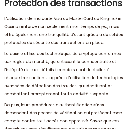
Protection des transactions
L’utilisation de ma carte Visa ou MasterCard au Kingmaker
Casino renforce non seulement mon temps de jeu, mais
offre également une tranquillité d’esprit grâce à de solides
protocoles de sécurité des transactions en place.
Le casino utilise des technologies de cryptage conformes
aux règles du marché, garantissant la confidentialité et
l’intégrité de mes détails financiers confidentielles à
chaque transaction. J’apprécie l’utilisation de technologies
avancées de détection des fraudes, qui identifient et
combattent promptement toute activité suspecte.
De plus, leurs procédures d’authentification sûres
demandent des phases de vérification qui protègent mon
compte contre tout accès non approuvé. Savoir que ces