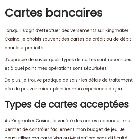
Cartes bancaires
Lorsqu’il s’agit d’effectuer des versements sur Kingmaker
Casino, je choisis souvent des cartes de crédit ou de débit
pour leur praticité.
J’apprécie de savoir quels types de cartes sont reconnues
et à quel point mes opérations sont sécurisées.
De plus, je trouve pratique de saisir les délais de traitement
afin de pouvoir mieux planifier mon expérience de jeu.
Types de cartes acceptées
Au Kingmaker Casino, la variété des cartes reconnues me
permet de contrôler facilement mon budget de jeu. Je
peux utiliser ma carte Visa ou MasterCard sans difficulté,