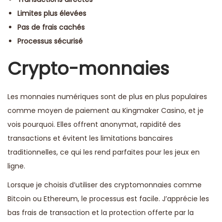
Limites plus élevées
Pas de frais cachés
Processus sécurisé
Crypto-monnaies
Les monnaies numériques sont de plus en plus populaires
comme moyen de paiement au Kingmaker Casino, et je
vois pourquoi. Elles offrent anonymat, rapidité des
transactions et évitent les limitations bancaires
traditionnelles, ce qui les rend parfaites pour les jeux en
ligne.
Lorsque je choisis d’utiliser des cryptomonnaies comme
Bitcoin ou Ethereum, le processus est facile. J’apprécie les
bas frais de transaction et la protection offerte par la