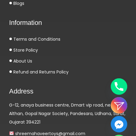
Blogs
-
C
Information
l
u
Terms and Conditions
b
:
Store Policy
Z
About Us
u
Refund and Returns Policy
s
ä
Address
t
z
G-12, anaya business centre, Dmart vip road, near
l
Althan, Gopal Nagar Society, Pandesara, Udhana, Surat,
i
Gujarat 394221
c
h
shreemahaveertoys@gmail.com