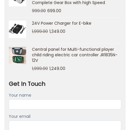
Complete Gear Box with high Speed
f
999.00
699.00
t
s
24V Power Charger for E-bike
n
1,999.00
1,349.00
e
l
Central panel for Multi-functional player
l
child riding electric car controller JR1835N-
12V
e
1,999.00
1,249.00
u
i
Get In Touch
t
b
Your name
e
t
Your email
a
l