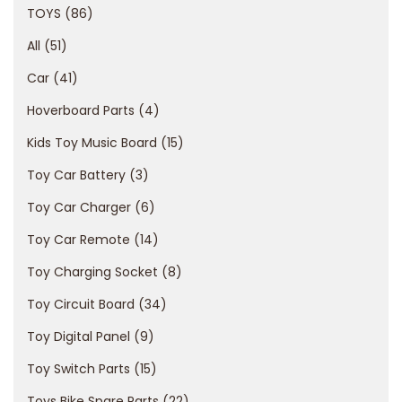
TOYS
86
d
R
All
51
e
Car
41
v
Hoverboard Parts
4
o
l
Kids Toy Music Board
15
u
Toy Car Battery
3
t
Toy Car Charger
6
i
Toy Car Remote
14
o
n
Toy Charging Socket
8
L
Toy Circuit Board
34
u
Toy Digital Panel
9
c
k
Toy Switch Parts
15
y
Toys Bike Spare Parts
22