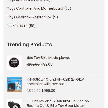
B
Toys Controller And Motherboard
35
l
Toys Gearbox & Motor Box
9
o
c
TOYS PARTS
58
k
C
Trending Products
a
s
kids Toy Bike Music played
i
1,299.00
499.00
n
o
b
HH-631K 2.4G and HH-621K 2.4G12V
controller with remote
e
2,999.00
1,999.00
l
o
6 Plum 12V and 17000 RPM Kid Ride on
Electric Car & Bike Toy Gear Motor
o