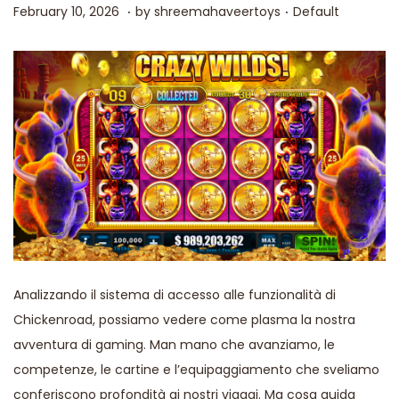
.
.
Posted on
Posted in
J
February 10, 2026
by
shreemahaveertoys
Default
u
l
y
1
6
,
2
0
2
6
Analizzando il sistema di accesso alle funzionalità di
Chickenroad, possiamo vedere come plasma la nostra
avventura di gaming. Man mano che avanziamo, le
competenze, le cartine e l’equipaggiamento che sveliamo
conferiscono profondità ai nostri viaggi. Ma cosa guida