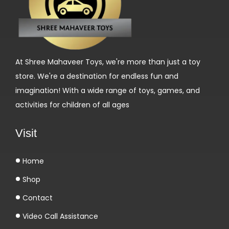
u
i
t
N
At Shree Mahaveer Toys, we're more than just a toy
e
store. We're a destination for endless fun and
d
imagination! With a wide range of toys, games, and
e
activities for children of all ages
r
l
Visit
a
n
Home
d
Shop
.
V
Contact
I
Video Call Assistance
P