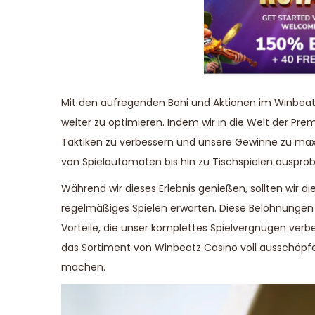
Mit den aufregenden Boni und Aktionen im Winbeat
weiter zu optimieren. Indem wir in die Welt der Pr
Taktiken zu verbessern und unsere Gewinne zu maxi
von Spielautomaten bis hin zu Tischspielen ausprob
Während wir dieses Erlebnis genießen, sollten wir d
regelmäßiges Spielen erwarten. Diese Belohnungen 
Vorteile, die unser komplettes Spielvergnügen verb
das Sortiment von Winbeatz Casino voll ausschöp
machen.