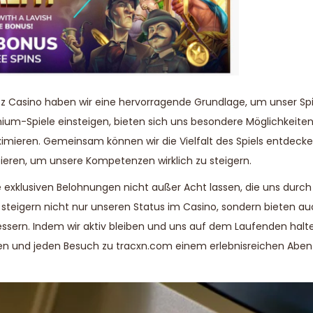
z Casino haben wir eine hervorragende Grundlage, um unser Sp
emium-Spiele einsteigen, bieten sich uns besondere Möglichkeiten
mieren. Gemeinsam können wir die Vielfalt des Spiels entdecke
ieren, um unsere Kompetenzen wirklich zu steigern.
ie exklusiven Belohnungen nicht außer Acht lassen, die uns durch
steigern nicht nur unseren Status im Casino, sondern bieten au
essern. Indem wir aktiv bleiben und uns auf dem Laufenden halt
fen und jeden Besuch zu
tracxn.com
einem erlebnisreichen Aben