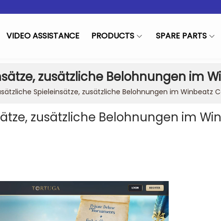
VIDEO ASSISTANCE
PRODUCTS
SPARE PARTS
insätze, zusätzliche Belohnungen im W
usätzliche Spieleinsätze, zusätzliche Belohnungen im Winbeatz C
nsätze, zusätzliche Belohnungen im Wi
in
t