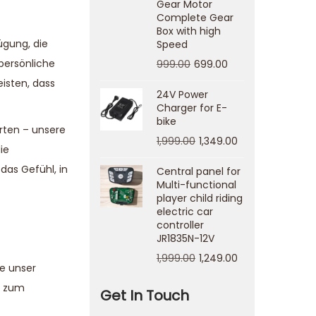
Gear Motor
Complete Gear
Box with high
ügung, die
Speed
 persönliche
999.00
699.00
isten, dass
24V Power
Charger for E-
bike
rten – unsere
1,999.00
1,349.00
ie
 das Gefühl, in
Central panel for
Multi-functional
player child riding
electric car
controller
JR1835N-12V
1,999.00
1,249.00
ie unser
s zum
Get In Touch