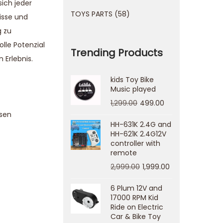
ich jeder
TOYS PARTS
58
nisse und
g zu
lle Potenzial
Trending Products
 Erlebnis.
kids Toy Bike
Music played
1,299.00
499.00
esen
HH-631K 2.4G and
HH-621K 2.4G12V
controller with
remote
2,999.00
1,999.00
6 Plum 12V and
17000 RPM Kid
Ride on Electric
Car & Bike Toy