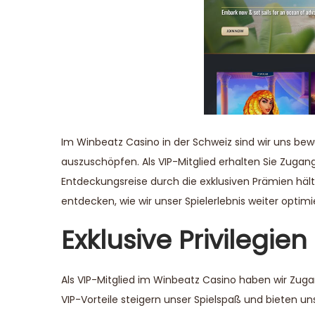
Im
Winbeatz Casino
in der Schweiz sind wir uns bewus
auszuschöpfen. Als VIP-Mitglied erhalten Sie Zugang
Entdeckungsreise durch die exklusiven Prämien hält
entdecken, wie wir unser Spielerlebnis weiter optim
Exklusive Privilegie
Als VIP-Mitglied im Winbeatz Casino haben wir Zugang
VIP-Vorteile steigern unser Spielspaß und bieten un