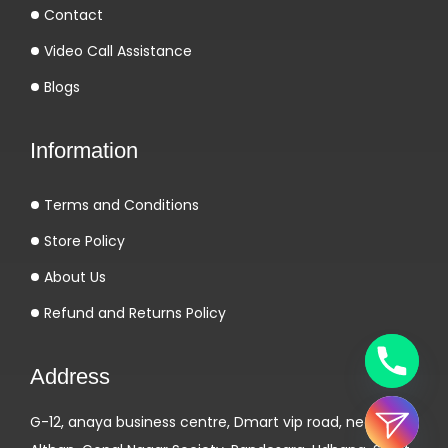
Contact
Video Call Assistance
Blogs
Information
Terms and Conditions
Store Policy
About Us
Refund and Returns Policy
Address
G-12, anaya business centre, Dmart vip road, near