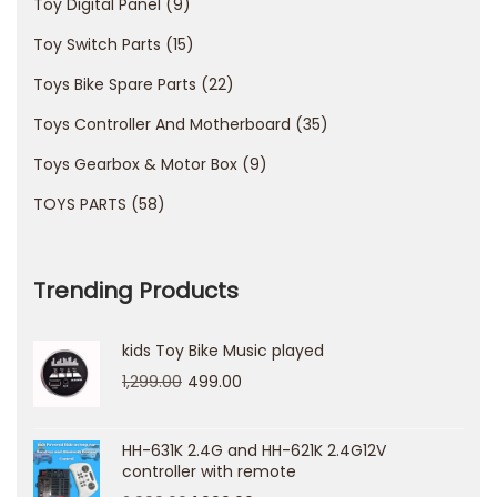
Toy Digital Panel
9
a
l
Toy Switch Parts
15
l
Toys Bike Spare Parts
22
y
Toys Controller And Motherboard
35
C
Toys Gearbox & Motor Box
9
a
s
TOYS PARTS
58
i
n
Trending Products
o
9
kids Toy Bike Music played
0
1,299.00
499.00
F
r
e
HH-631K 2.4G and HH-621K 2.4G12V
controller with remote
e