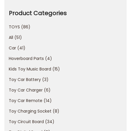
1
6
Product Categories
z
TOYS
86
g
e
All
51
n
Car
41
e
Hoverboard Parts
4
r
a
Kids Toy Music Board
15
t
Toy Car Battery
3
i
Toy Car Charger
6
v
Toy Car Remote
14
e
a
Toy Charging Socket
8
i
Toy Circuit Board
34
B