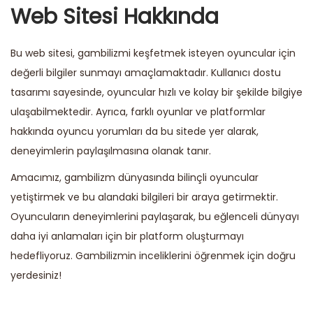
Web Sitesi Hakkında
Bu web sitesi, gambilizmi keşfetmek isteyen oyuncular için
değerli bilgiler sunmayı amaçlamaktadır. Kullanıcı dostu
tasarımı sayesinde, oyuncular hızlı ve kolay bir şekilde bilgiye
ulaşabilmektedir. Ayrıca, farklı oyunlar ve platformlar
hakkında oyuncu yorumları da bu sitede yer alarak,
deneyimlerin paylaşılmasına olanak tanır.
Amacımız, gambilizm dünyasında bilinçli oyuncular
yetiştirmek ve bu alandaki bilgileri bir araya getirmektir.
Oyuncuların deneyimlerini paylaşarak, bu eğlenceli dünyayı
daha iyi anlamaları için bir platform oluşturmayı
hedefliyoruz. Gambilizmin inceliklerini öğrenmek için doğru
yerdesiniz!
a